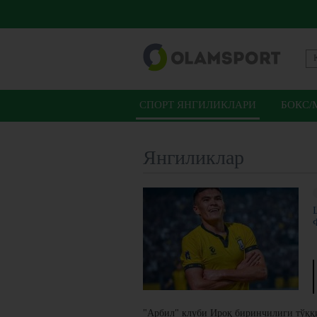
СПОРТ ЯНГИЛИКЛАРИ
БОКС/
Янгиликлар
"Арбил" клуби Ироқ биринчилиги тўққ