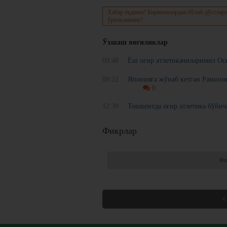
Хабар ёқдими? Биринчилардан бўлиб дўстлари
ўртоқлашинг!
Ўхшаш янгиликлар
09:48
Ёш оғир атлетикачиларимиз Ос
09:22
Японияга жўнаб кетган Рамазо
0
12:39
Тошкентда оғир атлетика бўйи
Фикрлар
Фи
<