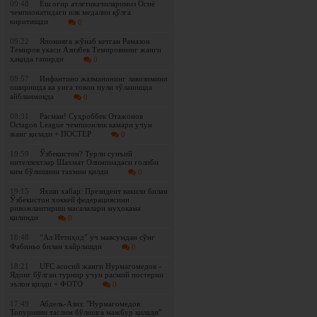
09:48
Ёш оғир атлетикачиларимиз Осиё
чемпионатидаги илк медални қўлга
киритишди
0
09:22
Японияга жўнаб кетган Рамазон
Темиров укаси Азизбек Темировнинг жанги
ҳақида гапирди
0
08:57
Инфантино жазманининг лавозимини
оширишда ва унга товон пули тўланишда
айбланмоқда
0
08:31
Расман! Суҳроббек Отажонов
Octagon League чемпионлик камари учун
жанг қилади + ПОСТЕР
0
19:59
Ўзбекистон? Турли сунъий
интеллектлар Шахмат Олимпиадаси ғолиби
ким бўлишини тахмин қилди
0
19:15
Яхши хабар: Президент вакили билан
Ўзбекистон хоккей федерациясини
ривожлантириш масалалари муҳокама
қилинди
0
18:48
“Ал Иттиҳод” уч мавсумдан сўнг
Фабиньо билан хайрлашди
0
18:21
UFC асосий жанги Нурмагомедов -
Ядонг бўлган турнир учун расмий постерни
эълон қилди + ФОТО
0
17:49
Абдель-Азиз: "Нурмагомедов
Топурияни таслим бўлишга мажбур қилади"