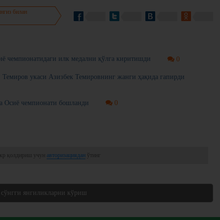
нгиз билан
иё чемпионатидаги илк медални қўлга киритишди
0
н Темиров укаси Азизбек Темировнинг жанги ҳақида гапирди
ча Осиё чемпионати бошланди
0
кр қолдириш учун
авторизациядан
ўтинг
 сўнгги янгиликларни кўриш