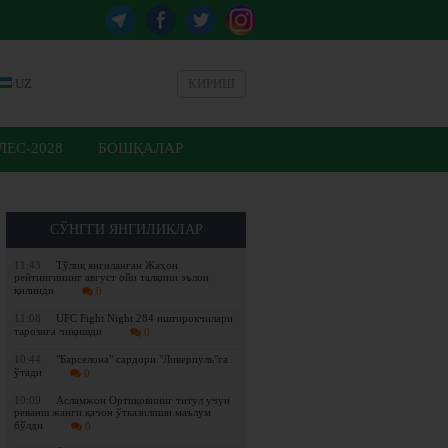
UZ
КИРИШ
ЕС-2028
БОШҚАЛАР
СЎНГГИ ЯНГИЛИКЛАР
11:43
Tўлиқ янгиланган Жаҳон
рейтингининг август ойи талқини эълон
қилинди
0
11:08
UFC Fight Night 284 иштирокчилари
тарозига чиқишди
0
10:44
"Барселона" сардори "Ливерпуль"га
ўтади
0
10:09
Асламжон Ортиқовнинг титул учун
реванш жанги қачон ўтказилиши маълум
бўлди
0