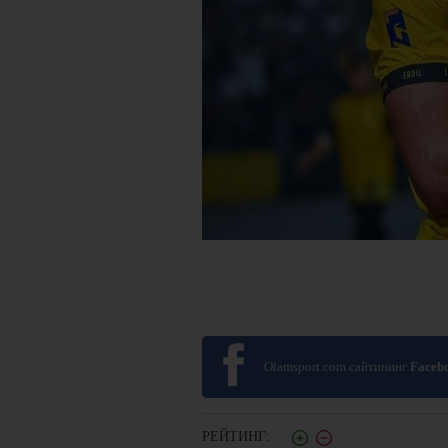
Olamsport.com сайтининг
Faceb
РЕЙТИНГ: