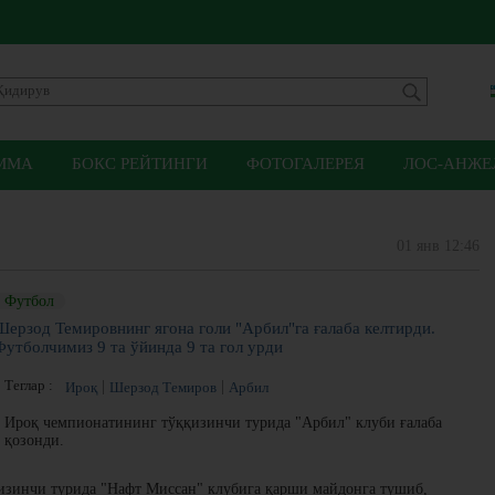
ММА
БОКС РЕЙТИНГИ
ФОТОГАЛЕРЕЯ
ЛОС-АНЖЕЛ
01 янв 12:46
Футбол
Шерзод Темировнинг ягона голи "Арбил"га ғалаба келтирди.
Футболчимиз 9 та ўйинда 9 та гол урди
Теглар :
Ироқ
Шерзод Темиров
Арбил
Ироқ чемпионатининг тўққизинчи турида "Арбил" клуби ғалаба
қозонди.
изинчи турида "Нафт Миссан" клубига қарши майдонга тушиб,