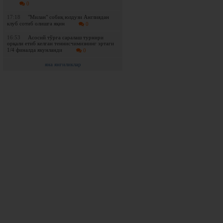
0
17:18
"Милан" собиқ юлдузи Англиядан
клуб сотиб олишга яқин
0
16:53
Асосий тўрга саралаш турнири
орқали етиб келган теннисчимизнинг эртаги
1/4 финалда якунланди
0
яна янгиликлар