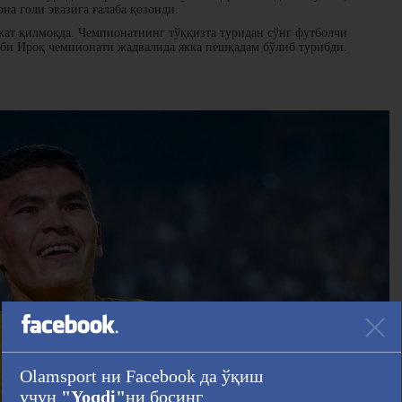
на голи эвазига ғалаба қозонди.
ат қилмоқда. Чемпионатнинг тўққизта туридан сўнг футболчи
луби Ироқ чемпионати жадвалида якка пешқадам бўлиб турибди.
Olamsport ни Facebook да ўқиш
учун
"Yoqdi"
ни босинг