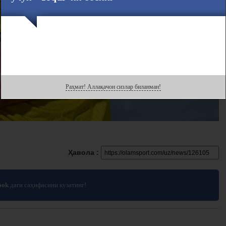
Раҳмат! Аллақачон сизлар биланман!
Ҳавола :
ook
даги саҳифасини кузатинг!