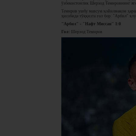
ўзбекистонлик Шерзод Темировнинг яго
Темиров ушбу мавсум қойилмақом ҳарак
ҳисобида тўққизта гол бор. "Арбил" к
"Арбил" - "Нафт Миссан" 1:0
Гол:
Шерзод Темиров