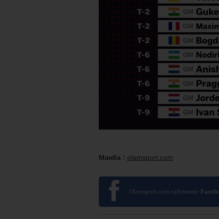
Манба :
olamsport.com
Olamsport.com сайтининг
Faceb