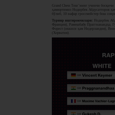
Grand Chess Tour’нинг учинчи босқичи ҳ
ҳамюртимиз Нодирбек Абдусатторов ҳам
бўлиб, 10 нафар гроссмейстер бош совр
Турнир иштирокчилари:
Нодирбек Абд
Франция), Рамешбабу Праггнанандҳа, 
Форест (иккиси ҳам Нидерландия), Вин
(Хорватия).