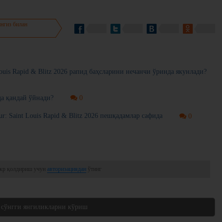
нгиз билан
ouis Rapid & Blitz 2026 рапид баҳсларини нечанчи ўринда якунлади?
а қандай ўйнади?
0
r: Saint Louis Rapid & Blitz 2026 пешқадамлар сафида
0
кр қолдириш учун
авторизациядан
ўтинг
 сўнгги янгиликларни кўриш