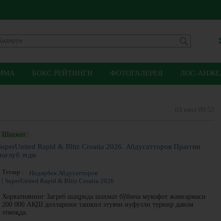
ММА
БОКС РЕЙТИНГИ
ФОТОГАЛЕРЕЯ
ЛОС-АНЖЕЛ
03 июл 09:53
Шахмат
SuperUnited Rapid & Blitz Croatia 2026. Абдусатторов Праггни
мағлуб этди
Теглар :
Нодирбек Абдусатторов
SuperUnited Rapid & Blitz Croatia 2026
Хорватиянинг Загреб шаҳрида шахмат бўйича мукофот жамғармаси
200 000 АҚШ долларини ташкил этувчи нуфузли турнир давом
этмоқда.