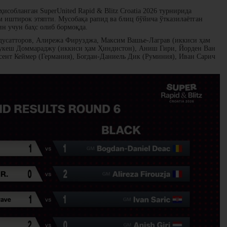
исобланган SuperUnited Rapid & Blitz Croatia 2026 турнирида
 иштирок этяпти. Мусобақа рапид ва блиц бўйича ўтказилаётган
ин учун баҳс олиб бормоқда.
усатторов, Алирежа Фирузджа, Максим Вашье-Лаграв (иккиси ҳам
Гукеш Доммараджу (иккиси ҳам Ҳиндистон), Аниш Гири, Йорден Ван
сент Кеймер (Германия), Богдан-Даниель Дик (Руминия), Иван Сарич