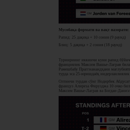
Мусобақа формати ва вақт назорати:
Рапид: 25 дақиқа + 10 сония (9 раунд)
Блиц: 5 дақиқа + 2 сония (18 раунд)
Турнирнинг иккинчи куни рапид бўйича 
франциялик Максим Вашье-Лаграв билан
Рамешбабу Праггнанандҳани мағлубиятг
турда эса 25-юришдаёқ нидерланлиялик
Олтинчи турдан сўнг Нодирбек Абдусат
француз Алиреза Фирузджа 10 очко бил
Максим Вашье-Лаграв ва Богдан-Даниэл