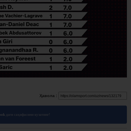
Ҳавола :
ook
даги саҳифасини кузатинг!