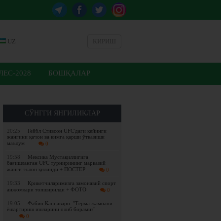
UZ
КИРИШ
ЕС-2028
БОШҚАЛАР
СЎНГГИ ЯНГИЛИКЛАР
20:25
Гейбл Стивсон UFC'даги кейинги
жангини қачон ва кимга қарши ўтказиши
маълум
0
19:58
Мексика Мустақиллигига
бағишланган UFC турнирининг марказий
жанги эълон қилинди + ПОСТЕР
0
19:33
Крикетчиларимизга замонавий спорт
анжомлари топширилди + ФОТО
0
19:05
Фабио Каннаваро: "Терма жамоани
ёшартириш ишларини олиб борамиз"
0