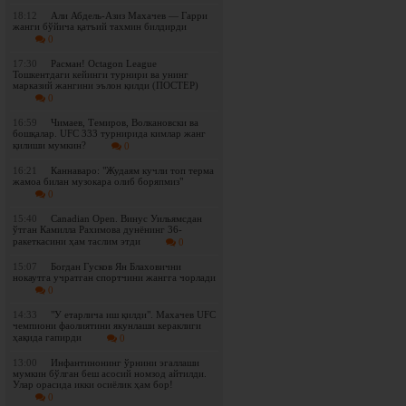
18:12
Али Абдель-Азиз Махачев — Гарри
жанги бўйича қатъий тахмин билдирди
0
17:30
Расман! Octagon League
Тошкентдаги кейинги турнири ва унинг
марказий жангини эълон қилди (ПОСТЕР)
0
16:59
Чимаев, Темиров, Волкановски ва
бошқалар. UFC 333 турнирида кимлар жанг
қилиши мумкин?
0
16:21
Каннаваро: "Жудаям кучли топ терма
жамоа билан музокара олиб боряпмиз"
0
15:40
Canadian Open. Винус Уильямсдан
ўтган Камилла Рахимова дунёнинг 36-
ракеткасини ҳам таслим этди
0
15:07
Богдан Гусков Ян Блаховични
нокаутга учратган спортчини жангга чорлади
0
14:33
"У етарлича иш қилди". Махачев UFC
чемпиони фаолиятини якунлаши кераклиги
ҳақида гапирди
0
13:00
Инфантинонинг ўрнини эгаллаши
мумкин бўлган беш асосий номзод айтилди.
Улар орасида икки осиёлик ҳам бор!
0