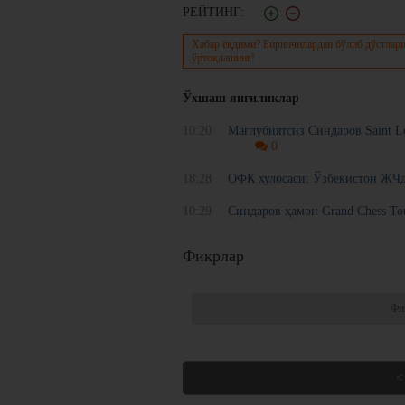
РЕЙТИНГ:
Хабар ёқдими? Биринчилардан бўлиб дўстлари
ўртоқлашинг!
Ўхшаш янгиликлар
10:20
Мағлубиятсиз Синдаров Saint L
0
18:28
ОФК хулосаси: Ўзбекистон ЖЧд
10:29
Синдаров ҳамон Grand Chess Tou
Фикрлар
Фи
<