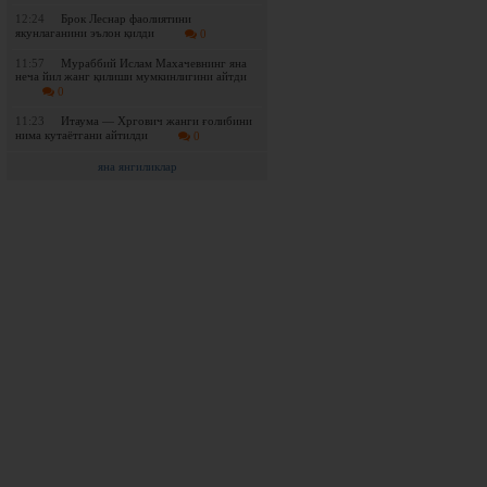
12:24
Брок Леснар фаолиятини
якунлаганини эълон қилди
0
11:57
Мураббий Ислам Махачевнинг яна
неча йил жанг қилиши мумкинлигини айтди
0
11:23
Итаума — Хргович жанги ғолибини
нима кутаётгани айтилди
0
яна янгиликлар