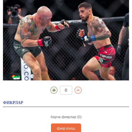
0
ФИКРЛАР
барча фикрлар (0)
фикр ёзиш