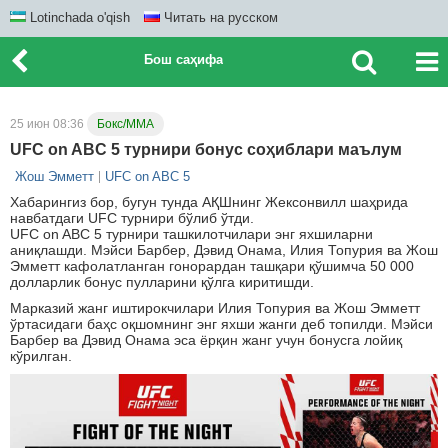
Lotinchada o'qish
Читать на русском
Бош саҳифа
25 июн 08:36
Бокс/ММА
UFC on ABC 5 турнири бонус соҳиблари маълум
Жош Эмметт
UFC on ABC 5
Хабарингиз бор, бугун тунда АҚШнинг Жексонвилл шаҳрида
навбатдаги UFC турнири бўлиб ўтди.
UFC on ABC 5 турнири ташкилотчилари энг яхшиларни
аниқлашди. Мэйси Барбер, Дэвид Онама, Илия Топурия ва Жош
Эмметт кафолатланган гонорардан ташқари қўшимча 50 000
долларлик бонус пулларини қўлга киритишди.
Марказий жанг иштирокчилари Илия Топурия ва Жош Эмметт
ўртасидаги баҳс оқшомнинг энг яхши жанги деб топилди. Мэйси
Барбер ва Дэвид Онама эса ёрқин жанг учун бонусга лойиқ
кўрилган.