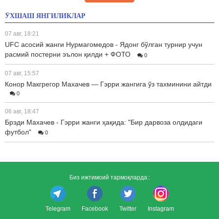
ЎХШАШ ЯНГИЛИКЛАР
07 авг, 18:21
UFC асосий жанги Нурмагомедов - Ядонг бўлган турнир учун
расмий постерни эълон қилди + ФОТО
0
07 авг, 15:57
Конор Макгрегор Махачев — Гэрри жангига ўз тахминини айтди
0
06 авг, 18:47
Брэди Махачев - Гэрри жанги ҳақида: "Бир дарвоза олдидаги
футбол"
0
Биз ижтимоий тармоқларда::
Telegram
Facebook
Twitter
Instagram