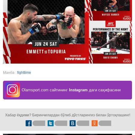
Манба :
fighttime
Olamsport.com сайтининг
Instagram
даги саҳифасини
кузатинг!
Хабар ёқдими? Биринчилардан бўлиб дўстларингиз билан ўртоқлашинг!