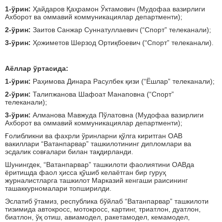
1-ўрин:
Ҳайдаров Қаҳрамон Ўктамович (Мудофаа вазирлиги
Ахборот ва оммавий коммуникациялар департменти);
2-ўрин:
Заитов Санжар Суннатуллаевич (“Спорт” телеканали);
3-ўрин:
Ҳожиметов Шерзод Ортиқбоевич (“Спорт” телеканали).
Аёллар ўртасида:
1-ўрин:
Раҳимова Динара Расулбек қизи (“Ёшлар” телеканали);
2-ўрин:
Талипжанова Шафоат Манаповна (“Спорт”
телеканали);
3-ўрин:
Алманова Мавжуда Пўлатовна (Мудофаа вазирлиги
Ахборот ва оммавий коммуникациялар департменти);
Ғолибликни ва фахрли ўринларни қўлга киритган ОАВ
вакиллари “Ватанпарвар” ташкилотининг дипломлари ва
эсдалик совғалари билан тақдирланди.
Шунингдек, “Ватанпарвар” ташкилоти фаолиятини ОАВда
ёритишда фаол ҳисса қўшиб келаётган бир гуруҳ
журналистларга ташкилот Марказий кенгаши раисининг
ташаккурномалари топширилди.
Эслатиб ўтамиз, республика бўйлаб “Ватанпарвар” ташкилоти
тизимида автокросс, мотокросс, картинг, триатлон, дуатлон,
биатлон, ўқ отиш, авиамодел, ракетамодел, кемамодел,