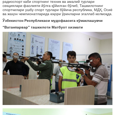
радиоспорт каби спортнинг техник ва амалий турлари
секциялари фаолияти йўлга қўйилган бўлиб, Ташкилотнинг
спортчилари ушбу спорт турлари бўйича республика, МДҲ, Осиё
ва жаҳон чемпионатларида юқори ўринларни эгаллаб келмоқда.
Ўзбекистон Республикаси мудофаасига кўмаклашувчи
“Ватанпарвар” ташкилоти Матбуот хизмати