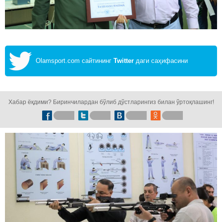
Olamsport.com сайтининг
Twitter
даги саҳифасини
кузатинг!
Хабар ёқдими? Биринчилардан бўлиб дўстларингиз билан ўртоқлашинг!