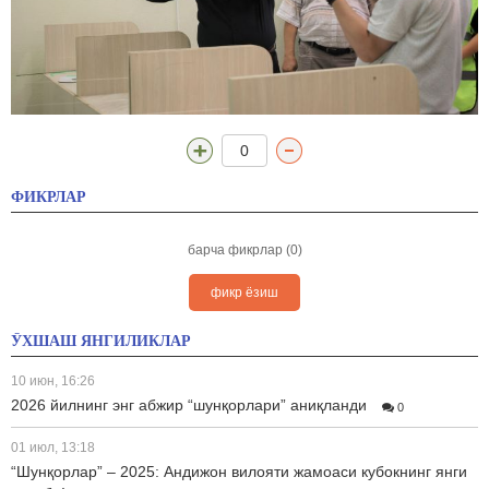
0
ФИКРЛАР
барча фикрлар (0)
фикр ёзиш
ЎХШАШ ЯНГИЛИКЛАР
10 июн, 16:26
2026 йилнинг энг абжир “шунқорлари” аниқланди
0
01 июл, 13:18
“Шунқорлар” – 2025: Андижон вилояти жамоаси кубокнинг янги