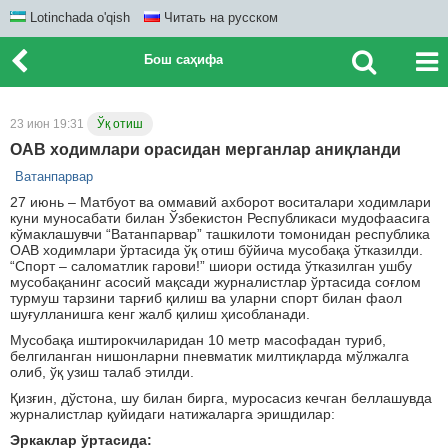
Lotinchada o'qish
Читать на русском
Бош саҳифа
23 июн 19:31
Ўқ отиш
ОАВ ходимлари орасидан мерганлар аниқланди
Ватанпарвар
27 июнь – Матбуот ва оммавий ахборот воситалари ходимлари
куни муносабати билан Ўзбекистон Республикаси мудофаасига
кўмаклашувчи “Ватанпарвар” ташкилоти томонидан республика
ОАВ ходимлари ўртасида ўқ отиш бўйича мусобақа ўтказилди.
“Спорт – саломатлик гарови!” шиори остида ўтказилган ушбу
мусобақанинг асосий мақсади журналистлар ўртасида соғлом
турмуш тарзини тарғиб қилиш ва уларни спорт билан фаол
шуғулланишга кенг жалб қилиш ҳисобланади.
Мусобақа иштирокчиларидан 10 метр масофадан туриб,
белгиланган нишонларни пневматик милтиқларда мўлжалга
олиб, ўқ узиш талаб этилди.
Қизғин, дўстона, шу билан бирга, муросасиз кечган беллашувда
журналистлар қуйидаги натижаларга эришдилар:
Эркаклар ўртасида: