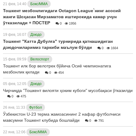
21 фев, 14:40
Бокс/ММА
Тошкент мезбонлигидаги Octagon League`нинг асосий
жанги Шоҳасан Мирзаматов иштирокида камар учун
ўтказилади + ПОСТЕР
0
1956
19 фев, 16:07
Дзюдо
Тошкент "Катта Дубулға" турнирида қатнашидиган
дзюдочиларимиз таркиби маълум бўлди
0
1664
15 фев, 09:59
Велоспорт
Тошкент илк бор велотрек бўйича Осиё чемпионатига
мезбонлик қилади
0
454
05 фев, 12:05
Дзюдо
Чирчиқда "Тошкент вилояти ҳоким кубоги" мусобақаси ўтказилди
0
475
26 янв, 11:33
Футбол
Ўзбекистон U-23 терма жамоасининг 2 нафар футболчиси
мавсумни Тошкент клубида бошлайди
0
791
22 янв, 12:06
Бокс/ММА