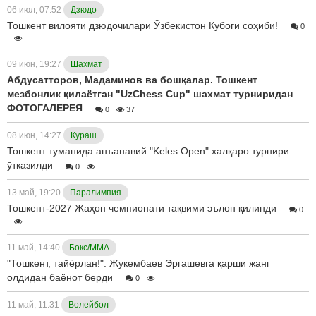
06 июл, 07:52
Дзюдо
Тошкент вилояти дзюдочилари Ўзбекистон Кубоги соҳиби!
0
09 июн, 19:27
Шахмат
Абдусатторов, Мадаминов ва бошқалар. Тошкент
мезбонлик қилаётган "UzChess Cup" шахмат турниридан
ФОТОГАЛЕРЕЯ
0
37
08 июн, 14:27
Кураш
Тошкент туманида анъанавий "Keles Open" халқаро турнири
ўтказилди
0
13 май, 19:20
Паралимпия
Тошкент-2027 Жаҳон чемпионати тақвими эълон қилинди
0
11 май, 14:40
Бокс/ММА
"Тошкент, тайёрлан!". Жукембаев Эргашевга қарши жанг
олдидан баёнот берди
0
11 май, 11:31
Волейбол