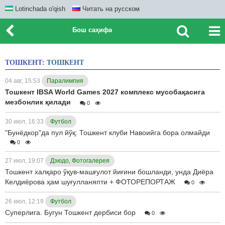
Lotinchada o'qish
Читать на русском
Бош саҳифа
ТОШКЕНТ:
ТОШКЕНТ
04 авг, 15:53
Паралимпия
Тошкент IBSA World Games 2027 комплекс мусобақасига
мезбонлик қилади
0
30 июл, 16:33
Футбол
"Бунёдкор"да пул йўқ: Тошкент клуби Навоийга бора олмайди
0
27 июл, 19:07
Дзюдо, Фотогалерея
Тошкент халқаро ўқув-машғулот йиғини бошланди, унда Диёра
Келдиёрова ҳам шуғулланяпти + ФОТОРЕПОРТАЖ
0
26 июл, 12:19
Футбол
Суперлига. Бугун Тошкент дербиси бор
0