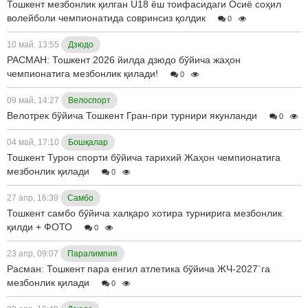
Тошкент мезбонлик қилган U18 ёш тоифасидаги Осиё соҳил
волейболи чемпионатида совринсиз қолдик
0
10 май, 13:55
Дзюдо
РАСМАН: Тошкент 2026 йилда дзюдо бўйича жаҳон
чемпионатига мезбонлик қилади!
0
09 май, 14:27
Велоспорт
Велотрек бўйича Тошкент Гран-при турнири якунланди
0
04 май, 17:10
Бошқалар
Тошкент Турон спорти бўйича тарихий Жаҳон чемпионатига
мезбонлик қилади
0
27 апр, 16:39
Самбо
Тошкент самбо бўйича халқаро хотира турнирига мезбонлик
қилди + ФОТО
0
23 апр, 09:07
Паралимпия
Расман: Тошкент пара енгил атлетика бўйича ЖЧ-2027`га
мезбонлик қилади
0