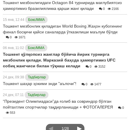
Тошкент мезбонлигидаги Octagon 84 турнирида мағлубиятсиз
ҳамюртимиз бразилияликка қарши жанг қилади
0
2166
15 янв, 12:44
Бокс/ММА
Тошкент мезбонлик қиладиган World Boxing Жаҳон кубогининг
финал босқичи қайси саналарда ўтказилиши маълум бўлди
0
1671
06 янв, 11:02
Бокс/ММА
Тошкент қўлқопсиз жанглар бўйича йирик турнирга
мезбонлик қилади. Марказий баҳсда ҳамюртимиз UFC
собиқ жангчиси билан тўқнаш келади
0
3152
24 дек, 09:38
Тадбирлар
Тошкент шаҳар ҳокими энди "аълочи"!
0
1477
24 дек, 07:11
Тадбирлар
“Президент Олимпиадаси”да ғолиб ва совриндор бўлган
пойтахтлик спортчилар тақдирланишди + ФОТОГАЛЕРЕЯ
0
553
1/28