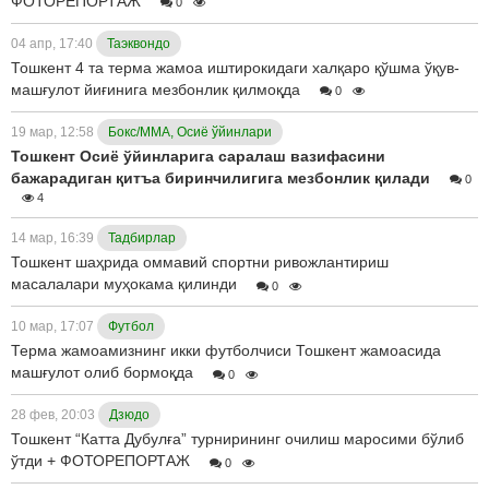
ФОТОРЕПОРТАЖ
0
04 апр, 17:40
Таэквондо
Тошкент 4 та терма жамоа иштирокидаги халқаро қўшма ўқув-
машғулот йиғинига мезбонлик қилмоқда
0
19 мар, 12:58
Бокс/ММА, Осиё ўйинлари
Тошкент Осиё ўйинларига саралаш вазифасини
бажарадиган қитъа биринчилигига мезбонлик қилади
0
4
14 мар, 16:39
Тадбирлар
Тошкент шаҳрида оммавий спортни ривожлантириш
масалалари муҳокама қилинди
0
10 мар, 17:07
Футбол
Терма жамоамизнинг икки футболчиси Тошкент жамоасида
машғулот олиб бормоқда
0
28 фев, 20:03
Дзюдо
Тошкент “Катта Дубулға” турнирининг очилиш маросими бўлиб
ўтди + ФОТОРЕПОРТАЖ
0