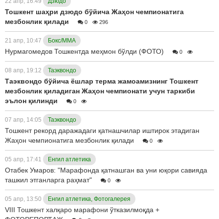
22 апр, 16:49
Дзюдо
Тошкент шаҳри дзюдо бўйича Жаҳон чемпионатига
мезбонлик қилади
0
296
21 апр, 10:47
Бокс/ММА
Нурмагомедов Тошкентда меҳмон бўлди (ФОТО)
0
08 апр, 19:12
Таэквондо
Таэквондо бўйича ёшлар терма жамоамизнинг Тошкент
мезбонлик қиладиган Жаҳон чемпионати учун таркиби
эълон қилинди
0
07 апр, 14:05
Таэквондо
Тошкент рекорд даражадаги қатнашчилар иштирок этадиган
Жаҳон чемпионатига мезбонлик қилади
0
05 апр, 17:41
Енгил атлетика
Отабек Умаров: "Марафонда қатнашган ва уни юқори савияда
ташкил этганларга раҳмат"
0
05 апр, 13:50
Енгил атлетика, Фотогалерея
VIII Тошкент халқаро марафони ўтказилмоқда +