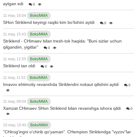
aytgan edi
0
11 may, 16:04
Boks/MMA
SHon Striklend keyingi raqibi kim bo'lishini aytdi
0
11 may, 15:43
Boks/MMA
Striklend - CHimaev bilan tresh-tok haqida: "Buni sizlar uchun
qilgandim, yigitlar"
0
11 may, 12:55
Boks/MMA
Striklend tan oldi
0
11 may, 11:52
Boks/MMA
Imavov ehtimoliy revanshda Striklendni nokaut qilishini aytdi
0
11 may, 09:04
Boks/MMA
Xamzat CHimaev SHon Striklend bilan revanshga ishora qildi
0
10 may, 15:40
Boks/MMA
"CHirog'ingni o'chirib qo'yaman". CHempion Striklendga "vyzov"lar