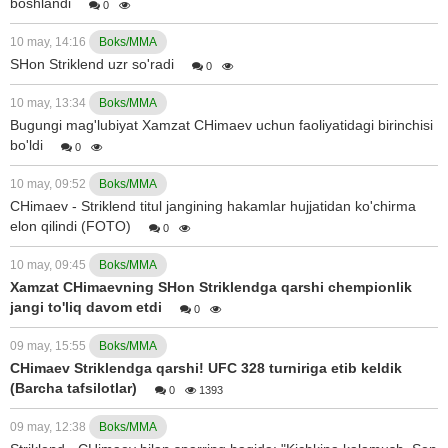
boshlandi
0
10 may, 14:16
Boks/MMA
SHon Striklend uzr so'radi
0
10 may, 13:34
Boks/MMA
Bugungi mag'lubiyat Xamzat CHimaev uchun faoliyatidagi birinchisi
bo'ldi
0
10 may, 09:52
Boks/MMA
CHimaev - Striklend titul jangining hakamlar hujjatidan ko'chirma
elon qilindi (FOTO)
0
10 may, 09:45
Boks/MMA
Xamzat CHimaevning SHon Striklendga qarshi chempionlik
jangi to'liq davom etdi
0
09 may, 15:55
Boks/MMA
CHimaev Striklendga qarshi! UFC 328 turniriga etib keldik
(Barcha tafsilotlar)
0
1393
09 may, 12:38
Boks/MMA