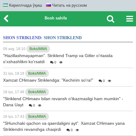
Кириллчада ўқиш
Читать на русском
Bosh sahifa
SHON STRIKLEND:
SHON STRIKLEND
09 avg, 18:10
Boks/MMA
"Hazillashmayapman". Striklend Tramp va Gitler o'rtasida
o'xshashlikni ko'rsatdi
0
31 iyu, 18:18
Boks/MMA
Xamzat CHimaev Striklendga: "Kechirim so'ra!"
0
18 iyu, 17:48
Boks/MMA
"Striklend CHimaev bilan revansh o'tkazmasligi ham mumkin" -
Dana Uayt
0
16 iyu, 17:43
Boks/MMA
"SHunchaki qachon va qaerdaligini ayt". Xamzat CHimaev yana
Striklendni revanshga chaqirdi
0