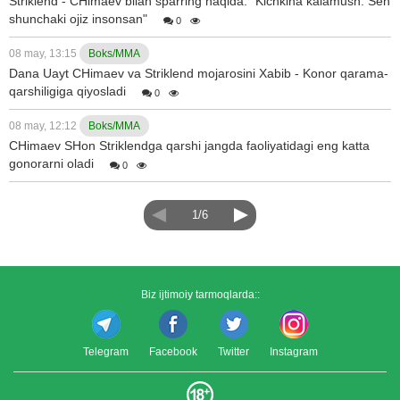
Striklend - CHimaev bilan sparring haqida: "Kichkina kalamush. Sen
shunchaki ojiz insonsan"
0
08 may, 13:15
Boks/MMA
Dana Uayt CHimaev va Striklend mojarosini Xabib - Konor qarama-
qarshiligiga qiyosladi
0
08 may, 12:12
Boks/MMA
CHimaev SHon Striklendga qarshi jangda faoliyatidagi eng katta
gonorarni oladi
0
1/6
Biz ijtimoiy tarmoqlarda::
Telegram
Facebook
Twitter
Instagram