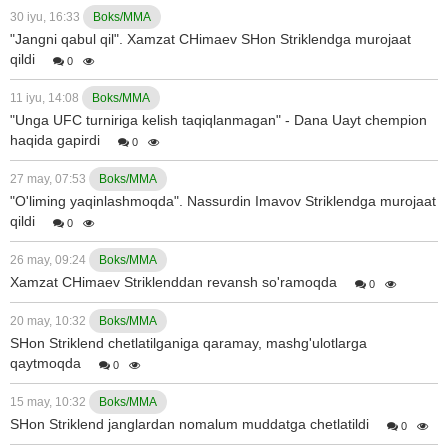
30 iyu, 16:33
Boks/MMA
"Jangni qabul qil". Xamzat CHimaev SHon Striklendga murojaat
qildi
0
11 iyu, 14:08
Boks/MMA
"Unga UFC turniriga kelish taqiqlanmagan" - Dana Uayt chempion
haqida gapirdi
0
27 may, 07:53
Boks/MMA
"O'liming yaqinlashmoqda". Nassurdin Imavov Striklendga murojaat
qildi
0
26 may, 09:24
Boks/MMA
Xamzat CHimaev Striklenddan revansh so'ramoqda
0
20 may, 10:32
Boks/MMA
SHon Striklend chetlatilganiga qaramay, mashg'ulotlarga
qaytmoqda
0
15 may, 10:32
Boks/MMA
SHon Striklend janglardan nomalum muddatga chetlatildi
0