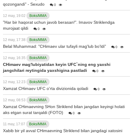
qozongandi" - Sexudo
0
12 may, 19:02
Boks/MMA
"Har bir haqorat uchun javob berasan!". Imavov Striklendga
murojaat qildi
0
12 may, 17:38
Boks/MMA
Belal Muhammad: "CHimaev ular tufayli mag'lub bo'ldi"
0
12 may, 16:35
Boks/MMA
CHimaev mag'lubiyatidan keyin UFC`ning eng yaxshi
jangchilari reytingida yaxshigina pastladi
0
12 may, 12:23
Boks/MMA
Xamzat CHimaev UFC o'rta divizionida qoladi
0
12 may, 08:53
Boks/MMA
Xamzat CHimaevning SHon Striklend bilan jangdan keyingi holati
aks etgan surat tarqaldi (FOTO)
0
11 may, 17:07
Boks/MMA
Xabib bir yil avval CHimaevning Striklend bilan jangdagi xatosini