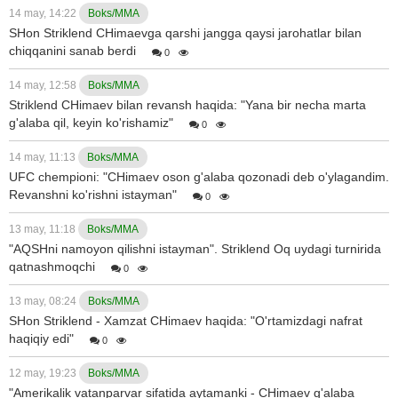
14 may, 14:22
Boks/MMA
SHon Striklend CHimaevga qarshi jangga qaysi jarohatlar bilan
chiqqanini sanab berdi
0
14 may, 12:58
Boks/MMA
Striklend CHimaev bilan revansh haqida: "Yana bir necha marta
g'alaba qil, keyin ko'rishamiz"
0
14 may, 11:13
Boks/MMA
UFC chempioni: "CHimaev oson g'alaba qozonadi deb o'ylagandim.
Revanshni ko'rishni istayman"
0
13 may, 11:18
Boks/MMA
"AQSHni namoyon qilishni istayman". Striklend Oq uydagi turnirida
qatnashmoqchi
0
13 may, 08:24
Boks/MMA
SHon Striklend - Xamzat CHimaev haqida: "O'rtamizdagi nafrat
haqiqiy edi"
0
12 may, 19:23
Boks/MMA
"Amerikalik vatanparvar sifatida aytamanki - CHimaev g'alaba