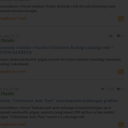
urxondaryo viloyati markazi Termiz shahrida yosh dzyudochilarning katta
bayrami davom etmoqda.
angilikni ko’rsatish
4 mar, 15:15
0
Dzyudo
Termizda o'smirlar o'rtasida O'zbekiston Kubogi yakuniga etdi +
FOTOGALEREYA
ermiz shahri mezbonlik qilgan dzyudo bo'yicha o'smirlar o'rtasidagi mamlakat
Kubogi yakunlandi.
angilikni ko’rsatish
8 sen, 07:06
1755
0
Dzyudo
Termiz “Uzbekistan Judo Tour” musobaqasida kutilmagan g'oliblar
urxondaryo viloyat Yakkakurash sport turlariga ixtisoslashtirilgan sport
aktabi mezbonlik qilgan, mukofot jamg'armasi 200 million so'mni tashkil
ilgan “Uzbekistan Judo Tour” turniri o'z yakuniga etdi.
angilikni ko’rsatish