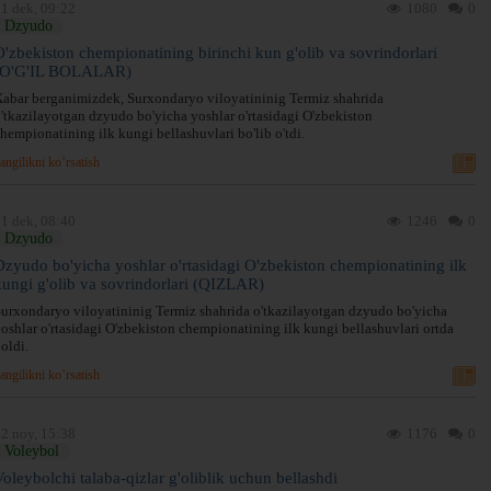
1 dek, 09:22
1080
0
Dzyudo
O'zbekiston chempionatining birinchi kun g'olib va sovrindorlari
(O'G'IL BOLALAR)
abar berganimizdek, Surxondaryo viloyatininig Termiz shahrida
'tkazilayotgan dzyudo bo'yicha yoshlar o'rtasidagi O'zbekiston
hempionatining ilk kungi bellashuvlari bo'lib o'tdi.
angilikni ko’rsatish
1 dek, 08:40
1246
0
Dzyudo
Dzyudo bo'yicha yoshlar o'rtasidagi O'zbekiston chempionatining ilk
kungi g'olib va sovrindorlari (QIZLAR)
urxondaryo viloyatininig Termiz shahrida o'tkazilayotgan dzyudo bo'yicha
oshlar o'rtasidagi O'zbekiston chempionatining ilk kungi bellashuvlari ortda
oldi.
angilikni ko’rsatish
2 noy, 15:38
1176
0
Voleybol
Voleybolchi talaba-qizlar g'oliblik uchun bellashdi