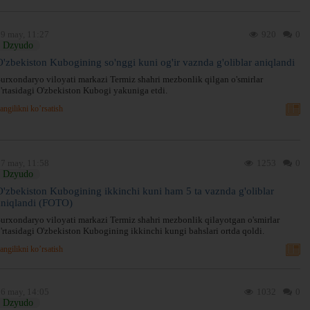
9 may, 11:27
920
0
Dzyudo
O'zbekiston Kubogining so'nggi kuni og'ir vaznda g'oliblar aniqlandi
urxondaryo viloyati markazi Termiz shahri mezbonlik qilgan o'smirlar
'rtasidagi O'zbekiston Kubogi yakuniga etdi.
angilikni ko’rsatish
7 may, 11:58
1253
0
Dzyudo
O'zbekiston Kubogining ikkinchi kuni ham 5 ta vaznda g'oliblar
aniqlandi (FOTO)
urxondaryo viloyati markazi Termiz shahri mezbonlik qilayotgan o'smirlar
'rtasidagi O'zbekiston Kubogining ikkinchi kungi bahslari ortda qoldi.
angilikni ko’rsatish
6 may, 14:05
1032
0
Dzyudo