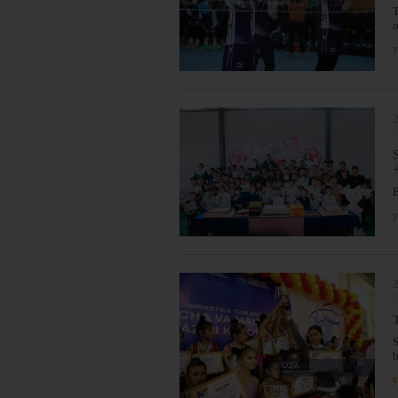
T
o
y
2
B
y
2
S
b
y