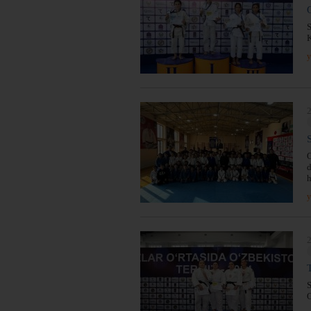
S
y
2
O
d
h
y
2
S
O