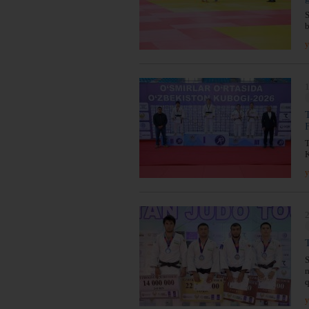
S
y
1
T
y
2
S
m
q
y