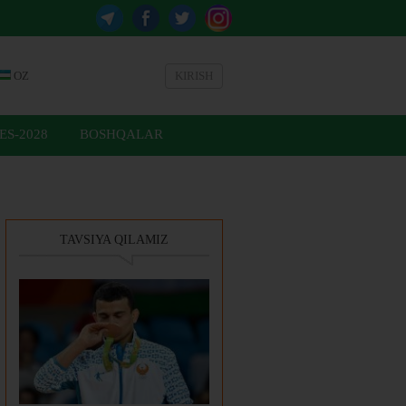
OZ
KIRISH
ES-2028
BOSHQALAR
TAVSIYA QILAMIZ