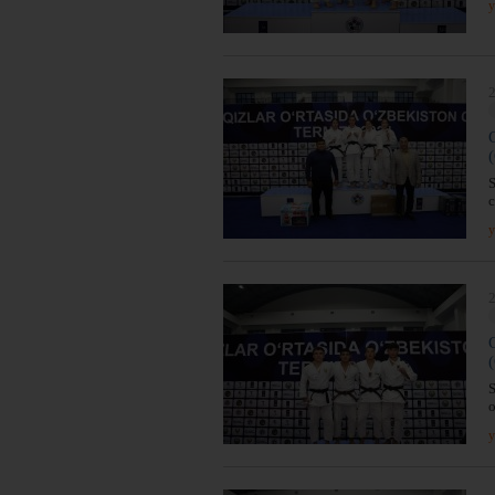
y
2
S
y
2
S
o
y