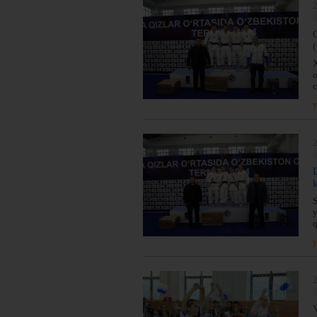
2
X
o
c
y
2
S
y
q
y
2