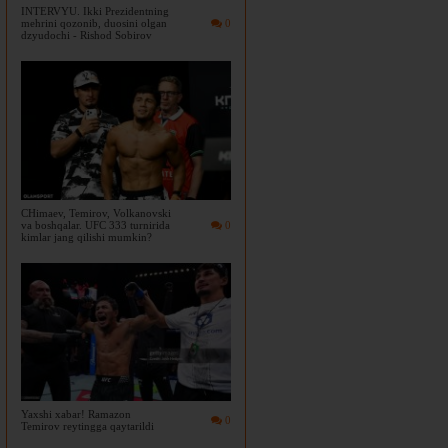
INTERVYU. Ikki Prezidentning
mehrini qozonib, duosini olgan
0
dzyudochi - Rishod Sobirov
CHimaev, Temirov, Volkanovski
va boshqalar. UFC 333 turnirida
0
kimlar jang qilishi mumkin?
Yaxshi xabar! Ramazon
0
Temirov reytingga qaytarildi