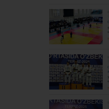
0
S
o
y
0
S
o
y
0