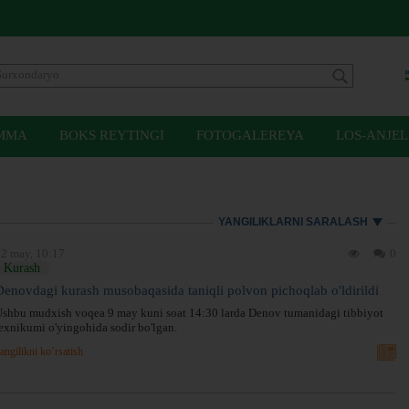
MMA
BOKS REYTINGI
FOTOGALEREYA
LOS-ANJEL
YANGILIKLARNI SARALASH
2 may, 10:17
0
Kurash
Denovdagi kurash musobaqasida taniqli polvon pichoqlab o'ldirildi
shbu mudxish voqea 9 may kuni soat 14:30 larda Denov tumanidagi tibbiyot
exnikumi o'yingohida sodir bo'lgan.
angilikni ko’rsatish