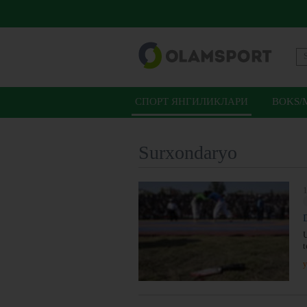
СПОРТ ЯНГИЛИКЛАРИ
BOKS/
Surxondaryo
1
U
t
y