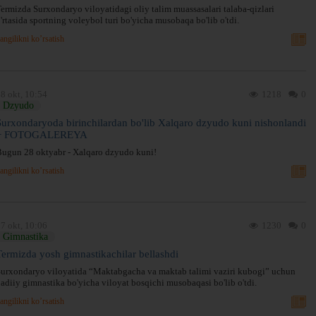
ermizda Surxondaryo viloyatidagi oliy talim muassasalari talaba-qizlari
'rtasida sportning voleybol turi bo'yicha musobaqa bo'lib o'tdi.
angilikni ko’rsatish
8 okt, 10:54
1218
0
Dzyudo
Surxondaryoda birinchilardan bo'lib Xalqaro dzyudo kuni nishonlandi
+ FOTOGALEREYA
ugun 28 oktyabr - Xalqaro dzyudo kuni!
angilikni ko’rsatish
7 okt, 10:06
1230
0
Gimnastika
Termizda yosh gimnastikachilar bellashdi
urxondaryo viloyatida “Maktabgacha va maktab talimi vaziri kubogi” uchun
adiiy gimnastika bo'yicha viloyat bosqichi musobaqasi bo'lib o'tdi.
angilikni ko’rsatish