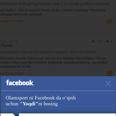
O'zbekiston Kubogining birinchi kuni 5 ta vaznda g'oliblar aniqlandi
urxondaryo viloyati markazi Termiz shahri o'smirlar o'rtasidagi O'zbekiston
Kubogiga mezbonlik qilmoqda.
angilikni ko’rsatish
4 jan, 08:04
1095
0
Dzyudo
Surxondaryo viloyati dzyudosida o'rganish ishlari boshlandi
'zbekiston dzyudo federaciyasi raisi Azizjon Kamilov Surxondaryo viloyati
zyudosi bilan yaqindan tanishish maqsadida mamlakatimizning eng janubiy
ududida bo'lib turibdi.
angilikni ko’rsatish
3 dek, 16:46
1517
0
Dzyudo
Olamsport ni Facebook da o’qish
Termizda dzyudo bo'yicha O'zbekiston chempionati yakunlandi
uchun
"Yoqdi"
ni bosing
urxondaryo viloyati markazi Termiz shahrida dzyudo bo'yicha yoshlar o'rtasida
'zbekiston chempionati bo'lib o'tdi.