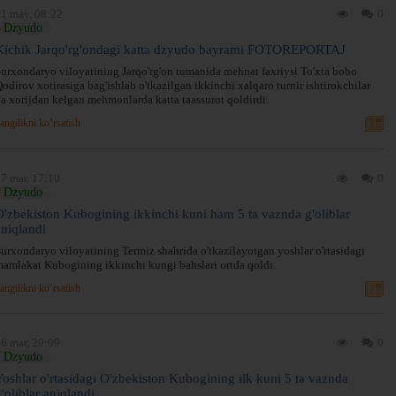
1 may, 08:22
0
Dzyudo
Kichik Jarqo'rg'ondagi katta dzyudo bayrami FOTOREPORTAJ
urxondaryo viloyatining Jarqo'rg'on tumanida mehnat faxriysi To'xta bobo
odirov xotirasiga bag'ishlab o'tkazilgan ikkinchi xalqaro turnir ishtirokchilar
a xorijdan kelgan mehmonlarda katta taassurot qoldirdi.
angilikni ko’rsatish
7 mar, 17:10
0
Dzyudo
O'zbekiston Kubogining ikkinchi kuni ham 5 ta vaznda g'oliblar
aniqlandi
urxondaryo viloyatining Termiz shahrida o'tkazilayotgan yoshlar o'rtasidagi
amlakat Kubogining ikkinchi kungi bahslari ortda qoldi.
angilikni ko’rsatish
6 mar, 20:09
0
Dzyudo
Yoshlar o'rtasidagi O'zbekiston Kubogining ilk kuni 5 ta vaznda
'oliblar aniqlandi