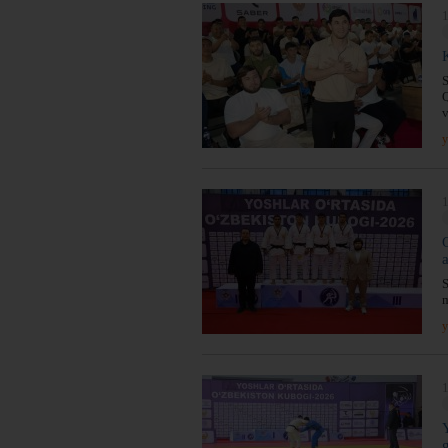
1
S
Q
v
y
1
S
m
y
1
g