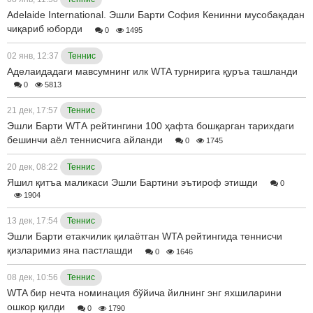
Adelaide International. Эшли Барти София Кенинни мусобақадан
чиқариб юборди
0
1495
02 янв, 12:37
Теннис
Аделаидадаги мавсумнинг илк WTA турнирига қуръа ташланди
0
5813
21 дек, 17:57
Теннис
Эшли Барти WТА рейтингини 100 ҳафта бошқарган тарихдаги
бешинчи аёл теннисчига айланди
0
1745
20 дек, 08:22
Теннис
Яшил қитъа маликаси Эшли Бартини эътироф этишди
0
1904
13 дек, 17:54
Теннис
Эшли Барти етакчилик қилаётган WTA рейтингида теннисчи
қизларимиз яна пастлашди
0
1646
08 дек, 10:56
Теннис
WTA бир нечта номинация бўйича йилнинг энг яхшиларини
ошкор қилди
0
1790