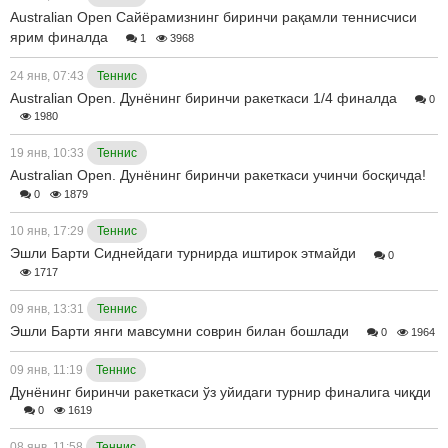
Australian Open Сайёрамизнинг биринчи рақамли теннисчиси
ярим финалда
1
3968
24 янв, 07:43
Теннис
Australian Open. Дунёнинг биринчи ракеткаси 1/4 финалда
0
1980
19 янв, 10:33
Теннис
Australian Open. Дунёнинг биринчи ракеткаси учинчи босқичда!
0
1879
10 янв, 17:29
Теннис
Эшли Барти Сиднейдаги турнирда иштирок этмайди
0
1717
09 янв, 13:31
Теннис
Эшли Барти янги мавсумни соврин билан бошлади
0
1964
09 янв, 11:19
Теннис
Дунёнинг биринчи ракеткаси ўз уйидаги турнир финалига чиқди
0
1619
08 янв, 11:58
Теннис