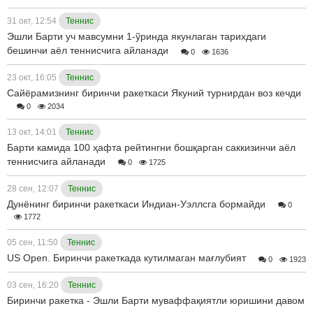
31 окт, 12:54
Теннис
Эшли Барти уч мавсумни 1-ўринда якунлаган тарихдаги
бешинчи аёл теннисчига айланади
0
1636
23 окт, 16:05
Теннис
Сайёрамизнинг биринчи ракеткаси Якуний турнирдан воз кечди
0
2034
13 окт, 14:01
Теннис
Барти камида 100 ҳафта рейтингни бошқарган саккизинчи аёл
теннисчига айланади
0
1725
28 сен, 12:07
Теннис
Дунёнинг биринчи ракеткаси Индиан-Уэллсга бормайди
0
1772
05 сен, 11:50
Теннис
US Open. Биринчи ракеткада кутилмаган мағлубият
0
1923
03 сен, 16:20
Теннис
Биринчи ракетка - Эшли Барти муваффақиятли юришини давом