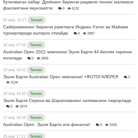
Кутилмаган хабар: Дунёнинг биринчи рақамли теннис маликаси
фаолиятини якунлаяпти
0
6132
05 мар, 16:17
Теннис
Сайёрамизнинг биринчи ракеткаси Индиан-Уэллс ва Майами
турнирларида иштирок этмайди
0
2887
30 янв, 07:44
Теннис
Australian Open 2022 чемпиони Эшли Барти 44 йиллик тарихни
янгилади
0
2809
29 янв, 16:01
Теннис
Эшли Барти Australian Open чемпиони! +ФОТОГАЛEРEЯ
0
3128
28 янв, 14:20
Теннис
Эшли Барти Серена ва Шарапованинг натижасини такрорлади
0
2874
27 янв, 18:56
Теннис
Australian Open. Эшли Барти илк финалчи!
0
3339
25 янв, 17:21
Теннис