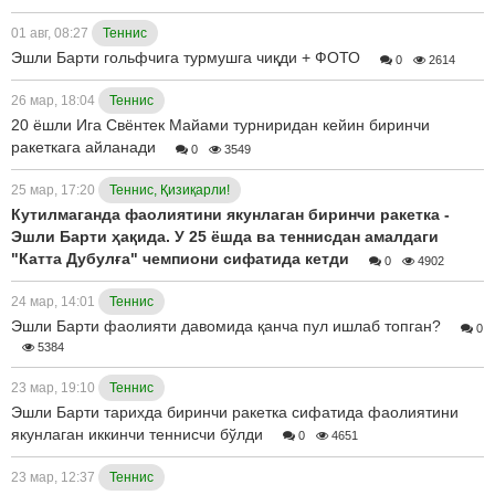
01 авг, 08:27
Теннис
Эшли Барти гольфчига турмушга чиқди + ФОТО
0
2614
26 мар, 18:04
Теннис
20 ёшли Ига Свёнтек Майами турниридан кейин биринчи
ракеткага айланади
0
3549
25 мар, 17:20
Теннис, Қизиқарли!
Кутилмаганда фаолиятини якунлаган биринчи ракетка -
Эшли Барти ҳақида. У 25 ёшда ва теннисдан амалдаги
"Катта Дубулға" чемпиони сифатида кетди
0
4902
24 мар, 14:01
Теннис
Эшли Барти фаолияти давомида қанча пул ишлаб топган?
0
5384
23 мар, 19:10
Теннис
Эшли Барти тарихда биринчи ракетка сифатида фаолиятини
якунлаган иккинчи теннисчи бўлди
0
4651
23 мар, 12:37
Теннис