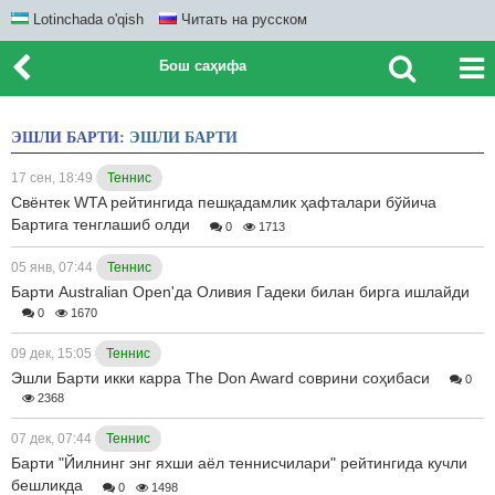
Lotinchada o'qish
Читать на русском
Бош саҳифа
ЭШЛИ БАРТИ:
ЭШЛИ БАРТИ
17 сен, 18:49
Теннис
Свёнтек WTA рейтингида пешқадамлик ҳафталари бўйича
Бартига тенглашиб олди
0
1713
05 янв, 07:44
Теннис
Барти Australian Open'да Оливия Гадеки билан бирга ишлайди
0
1670
09 дек, 15:05
Теннис
Эшли Барти икки карра The Don Award соврини соҳибаси
0
2368
07 дек, 07:44
Теннис
Барти "Йилнинг энг яхши аёл теннисчилари" рейтингида кучли
бешликда
0
1498