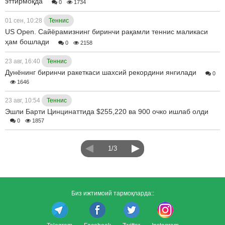
эттирмоқда
0
1734
01 сен, 10:28
Теннис
US Open. Сайёрамизнинг биринчи рақамли теннис маликаси
ҳам бошлади
0
2158
23 авг, 16:40
Теннис
Дунёнинг биринчи ракеткаси шахсий рекордини янгилади
0
1646
23 авг, 10:54
Теннис
Эшли Барти Цинцинаттида $255,220 ва 900 очко ишлаб олди
0
1857
1/3
Биз ижтимоий тармоқларда::