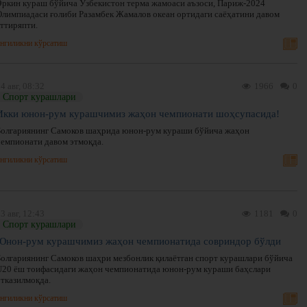
Эркин кураш бўйича Ўзбекистон терма жамоаси аъзоси, Париж-2024
Олимпиадаси ғолиби Разамбек Жамалов океан ортидаги саёҳатини давом
эттиряпти.
нгиликни кўрсатиш
4 авг, 08:32
1966
0
Спорт курашлари
Икки юнон-рум курашчимиз жаҳон чемпионати шоҳсупасида!
Болгариянинг Самоков шаҳрида юнон-рум кураши бўйича жаҳон
чемпионати давом этмоқда.
нгиликни кўрсатиш
3 авг, 12:43
1181
0
Спорт курашлари
Юнон-рум курашчимиз жаҳон чемпионатида совриндор бўлди
Болгариянинг Самоков шаҳри мезбонлик қилаётган спорт курашлари бўйича
U20 ёш тоифасидаги жаҳон чемпионатида юнон-рум кураши баҳслари
ўтказилмоқда.
нгиликни кўрсатиш