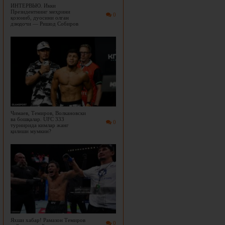
ИНТЕРВЬЮ. Икки
Президентнинг меҳрини
0
қозониб, дуосини олган
дзюдочи — Ришод Собиров
Чимаев, Темиров, Волкановски
ва бошқалар. UFC 333
0
турнирида кимлар жанг
қилиши мумкин?
Яхши хабар! Рамазон Темиров
0