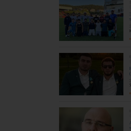
1
я
0
я
0