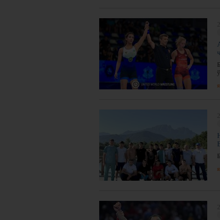
2
я
2
я
2