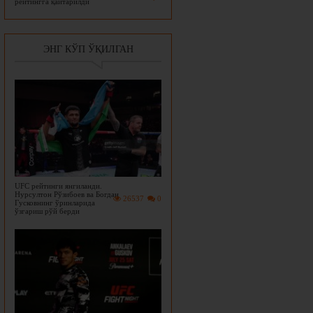
рейтингга қайтарилди
ЭНГ КЎП ЎҚИЛГАН
UFC рейтинги янгиланди.
Нурсултон Рўзибоев ва Богдан
26537
0
Гусковнинг ўринларида
ўзгариш рўй берди