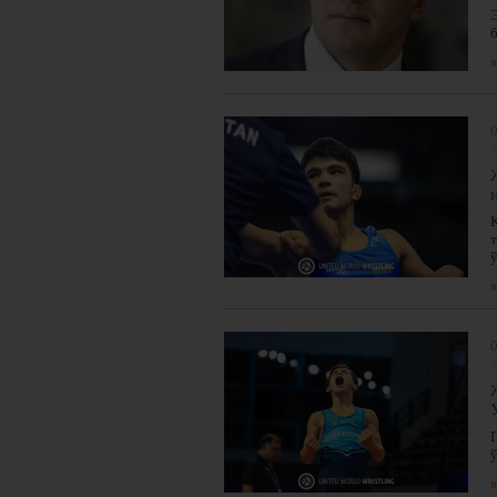
я
0
ў
я
0
я