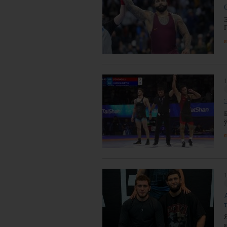
я
1
я
1