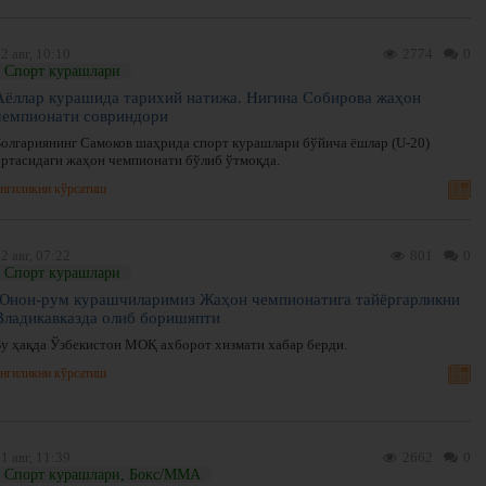
2 авг, 10:10
2774
0
Спорт курашлари
Аёллар курашида тарихий натижа. Нигина Собирова жаҳон
чемпионати совриндори
Болгариянинг Самоков шаҳрида спорт курашлари бўйича ёшлар (U-20)
ўртасидаги жаҳон чемпионати бўлиб ўтмоқда.
нгиликни кўрсатиш
2 авг, 07:22
801
0
Спорт курашлари
Юнон-рум курашчиларимиз Жаҳон чемпионатига тайёргарликни
Владикавказда олиб боришяпти
Бу ҳақда Ўзбекистон МОҚ ахборот хизмати хабар берди.
нгиликни кўрсатиш
1 авг, 11:39
2662
0
Спорт курашлари, Бокс/ММА