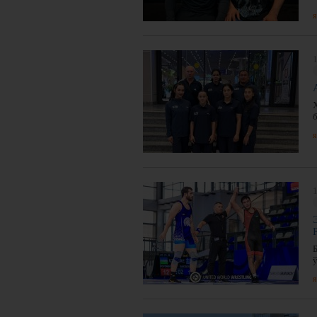
я
1
я
1
я