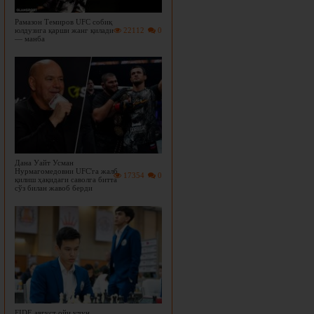
Рамазон Темиров UFC собиқ
юлдузига қарши жанг қилади
22112
0
— манба
Дана Уайт Усман
Нурмагомедовни UFC'га жалб
17354
0
қилиш ҳақидаги саволга битта
сўз билан жавоб берди
FIDE август ойи учун