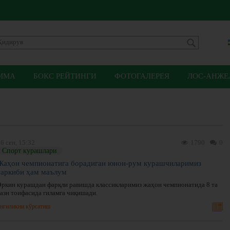
ММА
БОКС РЕЙТИНГИ
ФОТОГАЛЕРЕЯ
ЛОС-АНЖЕЛ
6 сен, 15:32
1790
0
Спорт курашлари
Жаҳон чемпионатига борадиган юнон-рум курашчиларимиз
таркиби ҳам маълум
Эркин курашдан фарқли равишда классикларимиз жаҳон чемпионатида 8 та
вазн тоифасида гиламга чиқишади.
нгиликни кўрсатиш