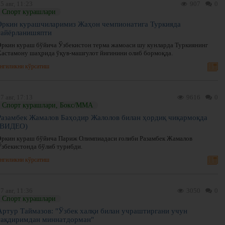
5 авг, 11:23
907
0
Спорт курашлари
Эркин курашчиларимиз Жаҳон чемпионатига Туркияда
тайёрланишяпти
Эркин кураш бўйича Ўзбекистон терма жамоаси шу кунларда Туркиянинг
Кастамону шаҳрида ўқув-машғулот йиғинини олиб бормоқда.
нгиликни кўрсатиш
7 авг, 17:13
9616
0
Спорт курашлари, Бокс/ММА
Разамбек Жамалов Баҳодир Жалолов билан ҳордиқ чиқармоқда
(ВИДЕО)
Эркин кураш бўйича Париж Олимпиадаси ғолиби Разамбек Жамалов
Ўзбекистонда бўлиб турибди.
нгиликни кўрсатиш
7 авг, 11:36
3050
0
Спорт курашлари
Артур Таймазов: "Ўзбек халқи билан учраштиргани учун
тақдиримдан миннатдорман"