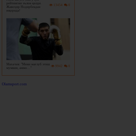
рейтингни эълон қилди.
13454
0
Жавоҳир Нодирбекдан
юқорида!
Махачев: "Мени мағлуб этиш
9942
0
мумкин, аммо…"
Olamsport.com