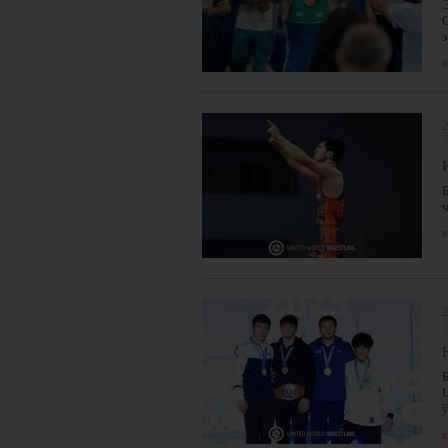
я
2
я
2
я