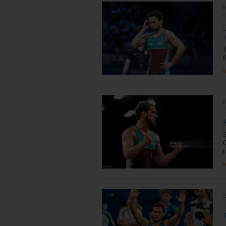
0
я
0
я
2