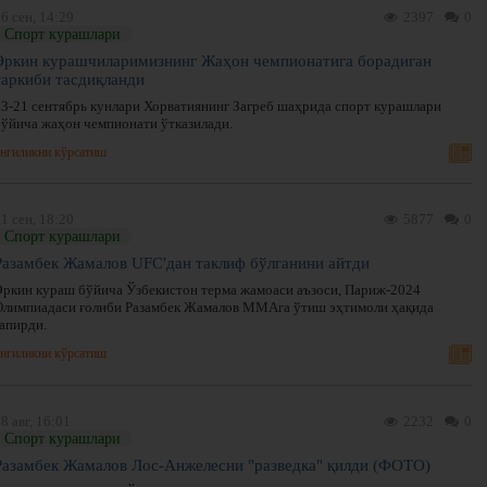
6 сен, 14:29
2397
0
Спорт курашлари
Эркин курашчиларимизнинг Жаҳон чемпионатига борадиган
таркиби тасдиқланди
13-21 сентябрь кунлари Хорватиянинг Загреб шаҳрида спорт курашлари
бўйича жаҳон чемпионати ўтказилади.
нгиликни кўрсатиш
1 сен, 18:20
5877
0
Спорт курашлари
Разамбек Жамалов UFC'дан таклиф бўлганини айтди
Эркин кураш бўйича Ўзбекистон терма жамоаси аъзоси, Париж-2024
Олимпиадаси ғолиби Разамбек Жамалов ММАга ўтиш эҳтимоли ҳақида
гапирди.
нгиликни кўрсатиш
8 авг, 16:01
2232
0
Спорт курашлари
Разамбек Жамалов Лос-Анжелесни "разведка" қилди (ФОТО)