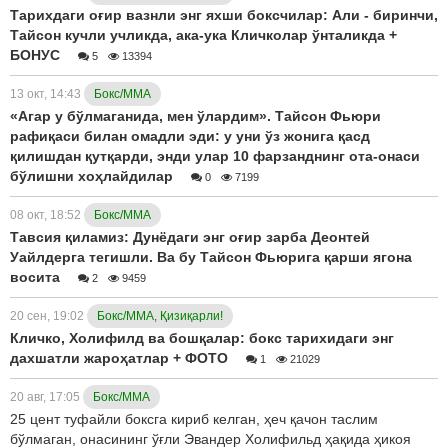
Тарихдаги оғир вазнли энг яхши боксчилар: Али - биринчи,
Тайсон кучли учликда, ака-ука Кличколар ўнталикда +
БОНУС
5
13394
13 окт, 14:43
Бокс/ММА
«Агар у бўлмаганида, мен ўлардим». Тайсон Фьюри
рафиқаси билан омадли эди: у уни ўз жонига қасд
қилишдан қутқарди, энди улар 10 фарзанднинг ота-онаси
бўлишни хоҳлайдилар
0
7199
08 окт, 18:52
Бокс/ММА
Тавсия қиламиз: Дунёдаги энг оғир зарба Деонтей
Уайлдерга тегишли. Ва бу Тайсон Фьюрига қарши ягона
восита
2
9459
20 сен, 19:02
Бокс/ММА, Қизиқарли!
Кличко, Холифилд ва бошқалар: бокс тарихидаги энг
дахшатли жароҳатлар + ФОТО
1
21029
20 авг, 17:05
Бокс/ММА
25 цент туфайли боксга кириб келган, ҳеч қачон таслим
бўлмаган, онасининг ўғли Эвандер Холифильд ҳақида ҳикоя