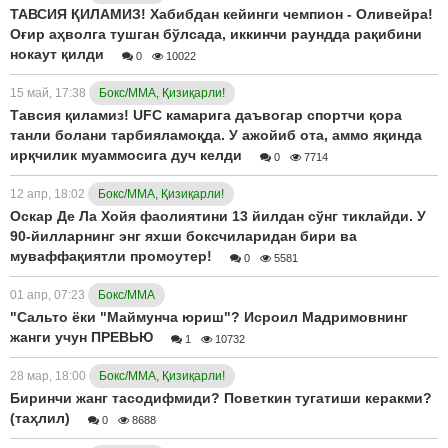
ТАВСИЯ ҚИЛАМИЗ! Хабибдан кейинги чемпион - Оливейра!
Оғир аҳволга тушган бўлсада, иккинчи раундда рақибини
нокаут қилди
0
10022
15 май, 17:38
Бокс/ММА, Қизиқарли!
Тавсия қиламиз! UFC камарига даъвогар спортчи қора
танли болани тарбияламоқда. У ажойиб ота, аммо яқинда
ирқчилик муаммосига дуч келди
0
7714
12 апр, 18:02
Бокс/ММА, Қизиқарли!
Оскар Де Ла Хойя фаолиятини 13 йилдан сўнг тиклайди. У
90-йилларнинг энг яхши боксчиларидан бири ва
муваффақиятли промоутер!
0
5581
01 апр, 07:23
Бокс/ММА
"Сальто ёки "Маймунча юриш"? Исроил Мадримовнинг
жанги учун ПРЕВЬЮ
1
10732
28 мар, 18:00
Бокс/ММА, Қизиқарли!
Биринчи жанг тасодифмиди? Поветкин тугатиши керакми?
(таҳлил)
0
8688