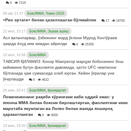
0
7219
08 авг, 21:37
Бокс/ММА, Токио-2020
«Рио эртаги» билан ҳазиллашган бўлмайлик
17
18765
22 июл, 15:17
Бокс/ММА, Эшкак эшиш
Асл ватанпарвар, ўзбекнинг мард ўғлони Мурод Хонтўраев
ҳақида ёхуд ким кимдан айрилди
6
25355
10 июл, 16:58
Бокс/ММА
ТАВСИЯ ҚИЛАМИЗ: Конор Макгрегор марҳум бобосининг бош
кийимини бутун фаолияти давомида, ҳатто UFC чемпиони
бўлганида ҳам сумкасида олиб юрган. Кейин ўғрилар уни
ўғирлашди
0
4622
26 июн, 20:41
Бокс/ММА, Қизиқарли!
Ломаченконинг рақиби кўрингани каби оддий эмас: у
японча ММА билан боксни бирлаштирган, фаолиятини икки
маротаба якунлаган ва Лопес билан жангда яхшироқ
ҳаракатланган
0
4005
23 июн, 19:20
Бокс/ММА, Қизиқарли!