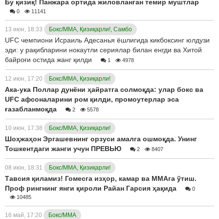
Бу қизиқ! Панжара ортида жиловланган темир муштлар
0
11141
13 июн, 18:33
Бокс/ММА, Қизиқарли!, Самбо
UFC чемпиони Исраиль Адесанья ёшлигида кикбоксинг юлдузи
эди: у рақибларини нокаутли сериялар билан енгди ва Хитой
байроғи остида жанг қилди
1
4978
12 июн, 17:20
Бокс/ММА, Қизиқарли!
Ака-ука Поллар дунёни ҳайратга солмоқда: улар бокс ва
UFC афсоналарини ром қилди, промоутерлар эса
ғазабланмоқда
2
5578
10 июн, 17:38
Бокс/ММА, Қизиқарли!
Шоҳжаҳон Эргашевнинг орзуси амалга ошмоқда. Унинг
Тошкентдаги жанги учун ПРЕВЬЮ
2
8407
08 июн, 18:31
Бокс/ММА, Қизиқарли!
Тавсия қиламиз! Гомесга изҳор, камар ва ММАга ўтиш.
Проф рингнинг янги қироли Райан Гарсия ҳақида
0
10485
16 май, 17:20
Бокс/ММА