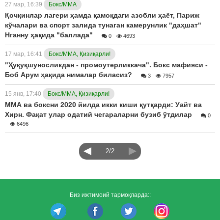
27 мар, 16:39
Бокс/ММА
Қочқинлар лагери ҳамда қамоқдаги азобли ҳаёт, Париж
кўчалари ва спорт залида тунаган камерунлик "даҳшат"
Нганну ҳақида "баллада"
0
4693
17 мар, 16:41
Бокс/ММА, Қизиқарли!
"Ҳуқуқшуносликдан - промоутерликкача". Бокс мафияси -
Боб Арум ҳақида нималар биласиз?
3
7957
15 янв, 17:40
Бокс/ММА, Қизиқарли!
ММА ва боксни 2020 йилда икки киши қутқарди: Уайт ва
Хирн. Фақат улар одатий чегараларни бузиб ўтдилар
0
6496
2/2
Биз ижтимоий тармоқларда::