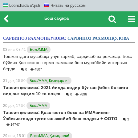
Lotinchada o'qish
Читать на русском
Бош саҳифа
САРВИНОЗ РАХМОНҚУЛОВА:
САРВИНОЗ РАХМОНҚУЛОВА
03 янв, 07:41
Бокс/ММА
Тошкентдаги мусобақа учун таркиб, сарҳисоб ва режалар. Бокс
бўйича Қозоғистон терма жамоаси бош мураббийи интервью
берди
0
4507
31 дек, 15:50
Бокс/ММА, Қизиқарли!
Тавсия қиламиз: 2021 йилда содир бўлган ўзбек боксига
оид энг муҳим 10 та воқеа
0
7896
20 дек, 17:56
Бокс/ММА
Тавсия қиламиз: Қозоғистон бокс ва ММАсининг
Ўзбекистонда туғилган ажойиб беш юлдузи + ФОТО
3
14747
29 ноя, 15:01
Бокс/ММА, Қизиқарли!