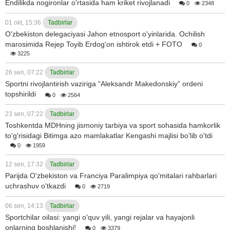
Endilikda nogironlar o'rtasida ham kriket rivojlanadi
0
2348
01 okt, 15:36
Tadbirlar
O'zbekiston delegaciyasi Jahon etnosport o'yinlarida. Ochilish
marosimida Rejep Toyib Erdog'on ishtirok etdi + FOTO
0
3225
26 sen, 07:22
Tadbirlar
Sportni rivojlantirish vaziriga “Aleksandr Makedonskiy” ordeni
topshirildi
0
2564
23 sen, 07:22
Tadbirlar
Toshkentda MDHning jismoniy tarbiya va sport sohasida hamkorlik
to'g'risidagi Bitimga azo mamlakatlar Kengashi majlisi bo'lib o'tdi
0
1959
12 sen, 17:32
Tadbirlar
Parijda O'zbekiston va Franciya Paralimpiya qo'mitalari rahbarlari
uchrashuv o'tkazdi
0
2719
06 sen, 14:13
Tadbirlar
Sportchilar oilasi: yangi o'quv yili, yangi rejalar va hayajonli
onlarning boshlanishi!
0
3379