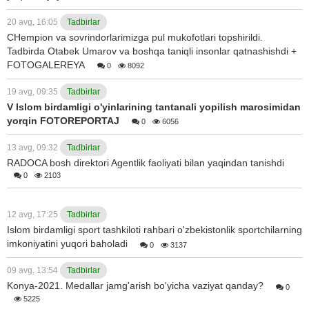
20 avg, 16:05
Tadbirlar
CHempion va sovrindorlarimizga pul mukofotlari topshirildi.
Tadbirda Otabek Umarov va boshqa taniqli insonlar qatnashishdi +
FOTOGALEREYA
0
8092
19 avg, 09:35
Tadbirlar
V Islom birdamligi o'yinlarining tantanali yopilish marosimidan
yorqin FOTOREPORTAJ
0
6056
13 avg, 09:32
Tadbirlar
RADOCA bosh direktori Agentlik faoliyati bilan yaqindan tanishdi
0
2103
12 avg, 17:25
Tadbirlar
Islom birdamligi sport tashkiloti rahbari o'zbekistonlik sportchilarning
imkoniyatini yuqori baholadi
0
3137
09 avg, 13:54
Tadbirlar
Konya-2021. Medallar jamg'arish bo'yicha vaziyat qanday?
0
5225