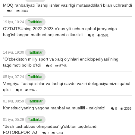
MOQ rahbariyati Tashqi ishlar vazirligi mutasaddilari bilan uchrashdi
0
2503
19 iyu, 10:24
Tadbirlar
O'ZDJTSUning 2022-2023 o'quv yili uchun qabul jarayoniga
bag'ishlangan matbuot anjumani o'tkazildi
0
3581
14 iyu, 19:30
Tadbirlar
“O'zbekiston milliy sport va xalq o'yinlari enciklopediyasi”ning
taqdimoti bo'lib o'tdi
0
5746
05 iyu, 07:24
Tadbirlar
Vengriya Tashqi ishlar va tashqi savdo vaziri delegaciyamizni qabul
qildi
0
2345
01 iyu, 08:59
Tadbirlar
Konstituciyaning yagona manbai va muallifi - xalqimiz!
0
2336
01 iyu, 05:29
Tadbirlar
"Besh tashabbus olimpiadasi" g'oliblari taqdirlandi
FOTOREPORTAJ
0
5264