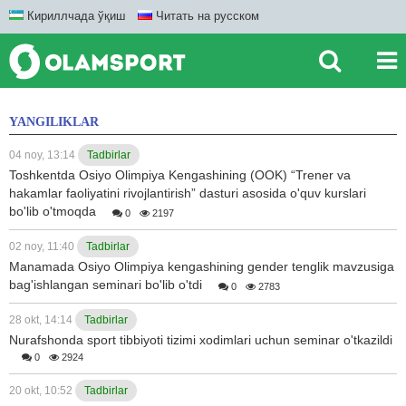
Кириллчада ўқиш
Читать на русском
YANGILIKLAR
04 noy, 13:14
Tadbirlar
Toshkentda Osiyo Olimpiya Kengashining (OOK) “Trener va
hakamlar faoliyatini rivojlantirish” dasturi asosida o'quv kurslari
bo'lib o'tmoqda
0
2197
02 noy, 11:40
Tadbirlar
Manamada Osiyo Olimpiya kengashining gender tenglik mavzusiga
bag'ishlangan seminari bo'lib o'tdi
0
2783
28 okt, 14:14
Tadbirlar
Nurafshonda sport tibbiyoti tizimi xodimlari uchun seminar o'tkazildi
0
2924
20 okt, 10:52
Tadbirlar