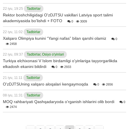
22 iyu, 19:25
Tadbirlar
Rektor boshchiligidagi O'zDJTSU vakillari Latviya sport talimi
akademiyasida bo'lishdi + FOTO
0
3009
22 iyu, 11:02
Tadbirlar
Xalqaro Olimpiya kunini “Yangi nafas” bilan qarshi olamiz
0
2458
22 iyu, 09:37
Tadbirlar, Osiyo o'yinlari
Turkiya elchixonasi V Islom birdamligi o'yinlariga tayyorgarlikda
elkadosh ekanini bildirdi
0
2933
21 iyu, 11:11
Tadbirlar
O'zDJTSUning xalqaro aloqalari kengaymoqda
0
2656
08 iyu, 11:31
Tadbirlar
MOQ rahbariyati Qashqadaryoda o'rganish ishlarini olib bordi
0
2474