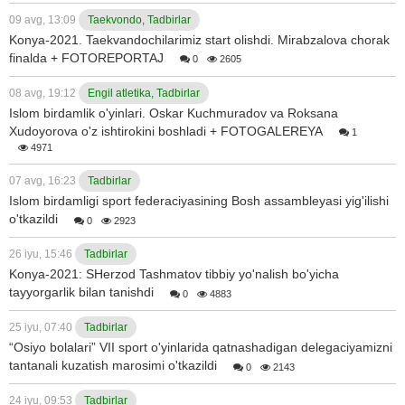
09 avg, 13:09
Taekvondo, Tadbirlar
Konya-2021. Taekvandochilarimiz start olishdi. Mirabzalova chorak
finalda + FOTOREPORTAJ
0
2605
08 avg, 19:12
Engil atletika, Tadbirlar
Islom birdamlik o'yinlari. Oskar Kuchmuradov va Roksana
Xudoyorova o'z ishtirokini boshladi + FOTOGALEREYA
1
4971
07 avg, 16:23
Tadbirlar
Islom birdamligi sport federaciyasining Bosh assambleyasi yig'ilishi
o'tkazildi
0
2923
26 iyu, 15:46
Tadbirlar
Konya-2021: SHerzod Tashmatov tibbiy yo'nalish bo'yicha
tayyorgarlik bilan tanishdi
0
4883
25 iyu, 07:40
Tadbirlar
“Osiyo bolalari” VII sport o'yinlarida qatnashadigan delegaciyamizni
tantanali kuzatish marosimi o'tkazildi
0
2143
24 iyu, 09:53
Tadbirlar