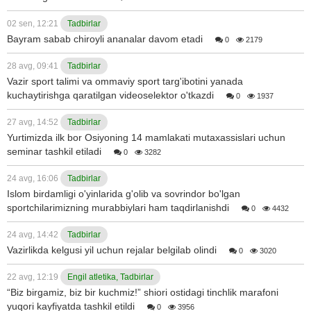
02 sen, 12:21
Tadbirlar
Bayram sabab chiroyli ananalar davom etadi
0
2179
28 avg, 09:41
Tadbirlar
Vazir sport talimi va ommaviy sport targ'ibotini yanada
kuchaytirishga qaratilgan videoselektor o'tkazdi
0
1937
27 avg, 14:52
Tadbirlar
Yurtimizda ilk bor Osiyoning 14 mamlakati mutaxassislari uchun
seminar tashkil etiladi
0
3282
24 avg, 16:06
Tadbirlar
Islom birdamligi o'yinlarida g'olib va sovrindor bo'lgan
sportchilarimizning murabbiylari ham taqdirlanishdi
0
4432
24 avg, 14:42
Tadbirlar
Vazirlikda kelgusi yil uchun rejalar belgilab olindi
0
3020
22 avg, 12:19
Engil atletika, Tadbirlar
“Biz birgamiz, biz bir kuchmiz!” shiori ostidagi tinchlik marafoni
yuqori kayfiyatda tashkil etildi
0
3956