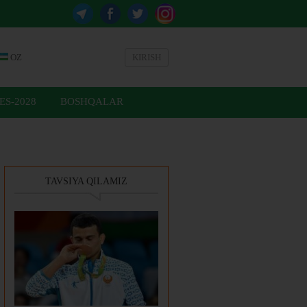
OZ
KIRISH
ES-2028
BOSHQALAR
TAVSIYA QILAMIZ