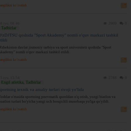
angilikni ko’rsatish
8 iyu, 08:46
2909
0
Tadbirlar
O'zDJTSU qoshida "Sport Akademy" nomli o'quv markazi tashkil
tildi
'zbekiston davlat jismoniy tarbiya va sport universiteti qoshida "Sport
kademy" nomli o'quv markazi tashkil etildi.
angilikni ko’rsatish
5 iyu, 15:54
2788
0
Engil atletika, Tadbirlar
portning texnik va amaliy turlari rivoji yo'lida
oshlar o'rtasida sportning pnevmatik quroldan o'q otish, yozgi biatlon va
uatlon turlari bo'yicha yangi uch bosqichli musobaqa yo'lga qo'yildi.
angilikni ko’rsatish