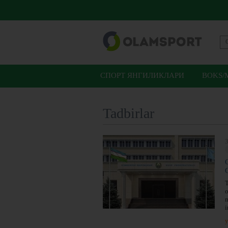
СПОРТ ЯНГИЛИКЛАРИ
BOKS/
Tadbirlar
3
T
o
m
i
y