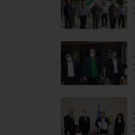
B
S
y
2
B
p
y
2
S
m