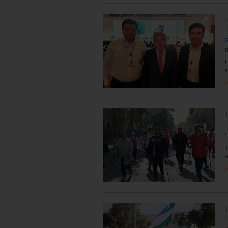
2
G
a
y
1
T
o
y
1