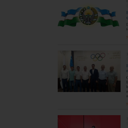
0
D
t
y
3
O
E
h
r
n
y
3