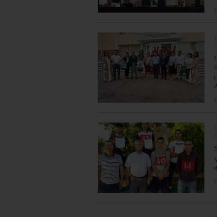
y
1
e
O
A
y
1
S
Y
d
y