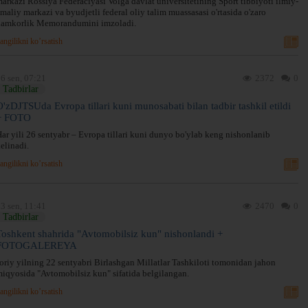
arkazi Rossiya Federaciyasi Volga davlat universitetining Sport tibbiyoti ilmiy-
maliy markazi va byudjetli federal oliy talim muassasasi o'rtasida o'zaro
hamkorlik Memorandumini imzoladi.
angilikni ko’rsatish
6 sen, 07:21
2372
0
Tadbirlar
O'zDJTSUda Evropa tillari kuni munosabati bilan tadbir tashkil etildi
+ FOTO
ar yili 26 sentyabr – Evropa tillari kuni dunyo bo'ylab keng nishonlanib
elinadi.
angilikni ko’rsatish
3 sen, 11:41
2470
0
Tadbirlar
Toshkent shahrida "Avtomobilsiz kun" nishonlandi +
FOTOGALEREYA
oriy yilning 22 sentyabri Birlashgan Millatlar Tashkiloti tomonidan jahon
iqyosida "Avtomobilsiz kun" sifatida belgilangan.
angilikni ko’rsatish