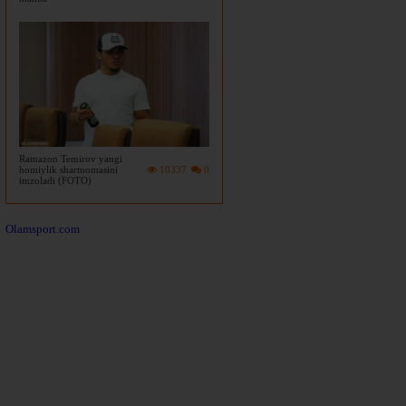
Ramazon Temirov yangi
homiylik shartnomasini
10337
0
imzoladi (FOTO)
Olamsport.com