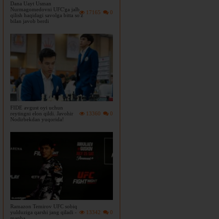
Dana Uayt Usman
Nurmagomedovni UFC'ga jalb
17165
0
qilish haqidagi savolga bitta so'z
bilan javob berdi
FIDE avgust oyi uchun
reytingni elon qildi. Javohir
13360
0
Nodirbekdan yuqorida!
Ramazon Temirov UFC sobiq
yulduziga qarshi jang qiladi -
13342
0
manba