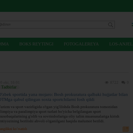
MMA
BOKS REYTINGI
FOTOGALEREYA
LOS-ANJEL
0 okt, 16:01
8722
0
Tadbirlar
O'zbek sportida yana mojaro: Bosh prokuratura qalbaki hujjatlar bilan
OTMga qabul qilingan soxta sportchilarni fosh qildi
urizm va sport vazirligida o'tgan yig'ilishda Bosh prokuratura tomonidan
limpiya va paralimpiya sport turlari bo'yicha belgilangan sport
usobaqalarining g'olib va sovrindorlariga oliy talim muassasalariga kirish
mtiyozining berilishi ahvoli o'rganilgani haqida malumot berildi.
angilikni ko’rsatish