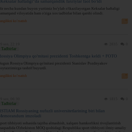
“Keksalar haftaligi”da samarqandlik faxriylar faol bo'ldi
ir necha kundan buyon yurtimiz bo'ylab o'tkazilayotgan Keksalar haftaligi
amarqand viloyatida ham o'ziga xos tadbirlar bilan qarshi olindi.
angilikni ko’rsatish
9 sen, 22:19
2835
0
Tadbirlar
Rossiya Olimpiya qo'mitasi prezidenti Toshkentga keldi + FOTO
ugun Rossiya Olimpiya qo'mitasi prezidenti Stanislav Pozdnyakov
oytaxtimizga tashrif buyurdi.
angilikni ko’rsatish
9 sen, 06:30
1815
0
Tadbirlar
RSTIAM Rossiyaning nufuzli universitetlarining biri bilan
Memorandum imzoladi
port tibbiyoti sohasida tajriba almashish, xalqaro hamkorlikni rivojlantirish
aqsadida O'zbekiston MOQ qoshidagi Respublika sport tibbiyoti ilmiy-amaliy