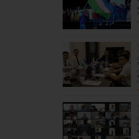
R
H
y
2
O
K
c
y
2
M
t