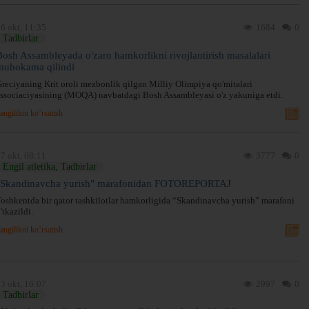
6 okt, 11:35
1684
0
Tadbirlar
Bosh Assambleyada o'zaro hamkorlikni rivojlantirish masalalari
muhokama qilindi
reciyaning Krit oroli mezbonlik qilgan Milliy Olimpiya qo'mitalari
ssociaciyasining (MOQA) navbatdagi Bosh Assambleyasi o'z yakuniga etdi.
angilikni ko’rsatish
7 okt, 08:11
3777
0
Engil atletika, Tadbirlar
"Skandinavcha yurish" marafonidan FOTOREPORTAJ
oshkentda bir qator tashkilotlar hamkorligida “Skandinavcha yurish” marafoni
'tkazildi.
angilikni ko’rsatish
3 okt, 16:07
2997
0
Tadbirlar