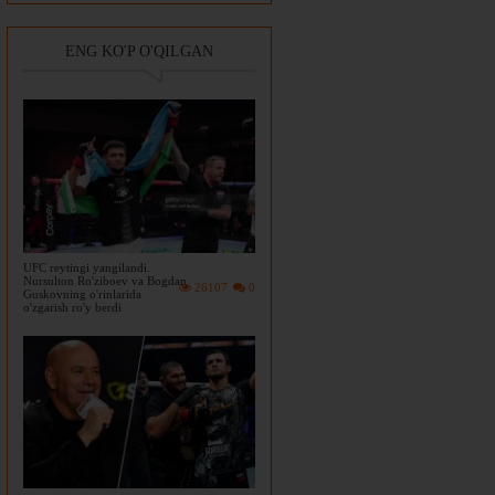
ENG KO'P O'QILGAN
UFC reytingi yangilandi.
Nursulton Ro'ziboev va Bogdan
26107
0
Guskovning o'rinlarida
o'zgarish ro'y berdi