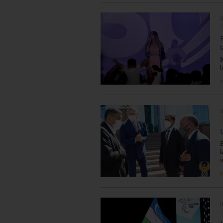
0
K
b
y
0
B
k
o
y
0