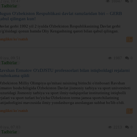
2 iyu, 10:47
16947
0
Tadbirlar
Bugun O'zbekiston Respublikasi davlat ramzlaridan biri – GERB
qabul qilingan kun!
avlat gerbi 1992 yil 2 iyulda O'zbekiston Respublikasining Davlat gerbi
o'g'risidagi qonun hamda Oliy Kengashning qarori bilan qabul qilingan.
angilikni ko’rsatish
0 iyu, 09:51
1987
0
Tadbirlar
Ravshan Ermatov O'zDJSTU professorlari bilan istiqboldagi rejalarni
muhokama qildi
'zbekiston Milliy Olimpiya qo'mitasi raisining birinchi o'rinbosari Ravshan
rmatov boshchiligida O'zbekiston Davlat jismoniy tarbiya va sport universiteti
uzuridagi Jismoniy tarbiya va sport ilmiy-tadqiqotlar institutining istiqbolli
ejalari va sport turlari bo'yicha O'zbekiston terma jamoa sportchilarining
atijadorligini mavzusida ilmiy yondashuvga asoslangan suhbat bo'lib o'tdi.
angilikni ko’rsatish
0 iyu, 07:03
2213
0
Tadbirlar