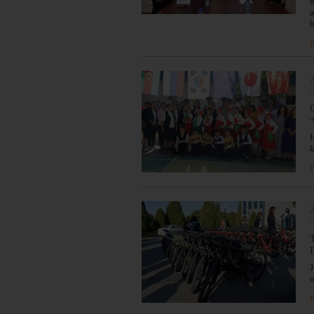
m
a
y
2
H
k
y
2
J
m
y