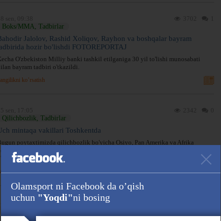
8 sen, 09:38
3702
1
Boks/MMA, Tadbirlar
Bahodir Jalolov, Rashid Xoliqov, Rayhon va boshqalar bayram
tadbirida hozir bo'lishdi FOTOREPORTAJ
echa O'zbekiston Milliy banki tashkil etilganiga 30 yil to'lishi munosabati
ilan bayram tadbiri o'tkazildi.
angilikni ko’rsatish
5 sen, 17:05
2342
0
Qilichbozlik, Tadbirlar
Uch mintaqa vakillari Toshkentda
ugun poytaxtimizda qilichbozlik bo'yicha Osiyo, Pan Amerika va Afrika
onfederaciyalarining rahbarlari ishtirokida xalqaro konferenciya bo'lib
'tmoqda.
angilikni ko’rsatish
Olamsport ni Facebook da o’qish
uchun
"Yoqdi"
ni bosing
5 sen, 08:40
3639
0
Sport kurashlari, Boks/MMA, Dzyudo, Tadbirlar, Sambo