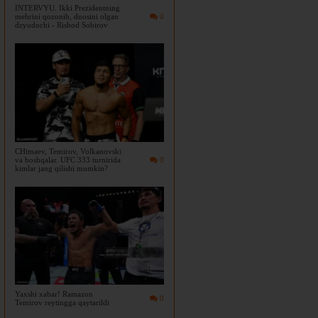
INTERVYU. Ikki Prezidentning
mehrini qozonib, duosini olgan
0
dzyudochi - Rishod Sobirov
CHimaev, Temirov, Volkanovski
va boshqalar. UFC 333 turnirida
0
kimlar jang qilishi mumkin?
Yaxshi xabar! Ramazon
0
Temirov reytingga qaytarildi