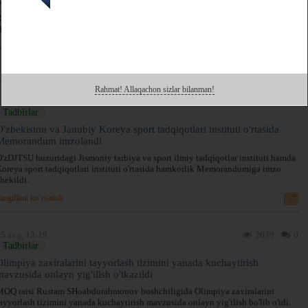
MDH o'yinlarining tantanali ochilish marosimidan FOTOREPORTAJ
ossiya Federaciyasining Qozon shahrida birinchi Mustaqil Davlatlar
amdo'stlik o'yinlarining rasmiy ochilish marosimi bo'lib o'tdi.
angilikni ko’rsatish
Rahmat! Allaqachon sizlar bilanman!
7 avg, 06:51
2363
0
Tadbirlar
O'zbekiston va Janubiy Koreya sport tadqiqotlari instituti o'rtasida
Memorandum imzolandi
'zDJTSU huzuridagi Jismoniy tarbiya va sport ilmiy tadqiqotlar instituti hamda
oreya sport tadqiqotlari instituti o'rtasida hamkorlik Memorandumiga imzo
hekildi.
angilikni ko’rsatish
5 avg, 13:19
2639
0
Tadbirlar
Olimpiya zaxiralarini tayyorlash tizimini yanada kuchaytirish
mavzusida onlayn yig'ilish o'tkazildi
OQ raisi Rustam SHoabdurahmonov boshchiligida Olimpiya zaxiralarini
ayyorlash tizimini yanada kuchaytirish mavzusida onlayn yig'ilish bo'lib o'tdi.