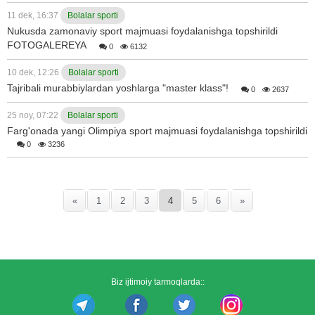
11 dek, 16:37
Bolalar sporti
Nukusda zamonaviy sport majmuasi foydalanishga topshirildi
FOTOGALEREYA
0
6132
10 dek, 12:26
Bolalar sporti
Tajribali murabbiylardan yoshlarga "master klass"!
0
2637
25 noy, 07:22
Bolalar sporti
Farg'onada yangi Olimpiya sport majmuasi foydalanishga topshirildi
0
3236
«
1
2
3
4
5
6
»
Biz ijtimoiy tarmoqlarda::