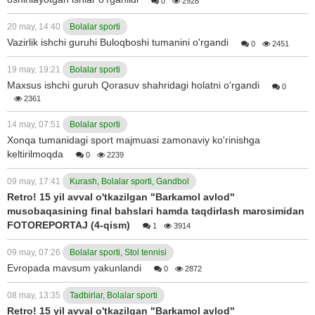
0
2928
20 may, 14:40
Bolalar sporti
Vazirlik ishchi guruhi Buloqboshi tumanini o'rgandi
0
2451
19 may, 19:21
Bolalar sporti
Maxsus ishchi guruh Qorasuv shahridagi holatni o'rgandi
0
2361
14 may, 07:51
Bolalar sporti
Xonqa tumanidagi sport majmuasi zamonaviy ko'rinishga
keltirilmoqda
0
2239
09 may, 17:41
Kurash, Bolalar sporti, Gandbol
Retro! 15 yil avval o'tkazilgan "Barkamol avlod"
musobaqasining final bahslari hamda taqdirlash marosimidan
FOTOREPORTAJ (4-qism)
1
3914
09 may, 07:26
Bolalar sporti, Stol tennisi
Evropada mavsum yakunlandi
0
2872
08 may, 13:35
Tadbirlar, Bolalar sporti
Retro! 15 yil avval o'tkazilgan "Barkamol avlod"