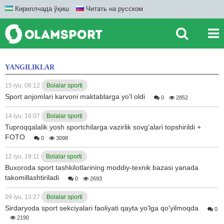
Кириллчада ўқиш
Читать на русском
YANGILIKLAR
15 iyu, 08:12
Bolalar sporti
Sport anjomlari karvoni maktablarga yo'l oldi
0
2852
14 iyu, 16:07
Bolalar sporti
Tuproqqalalik yosh sportchilarga vazirlik sovg'alari topshirildi +
FOTO
0
3098
12 iyu, 19:11
Bolalar sporti
Buxoroda sport tashkilotlarining moddiy-texnik bazasi yanada
takomillashtiriladi
0
2693
09 iyu, 13:27
Bolalar sporti
Sirdaryoda sport sekciyalari faoliyati qayta yo'lga qo'yilmoqda
0
2190