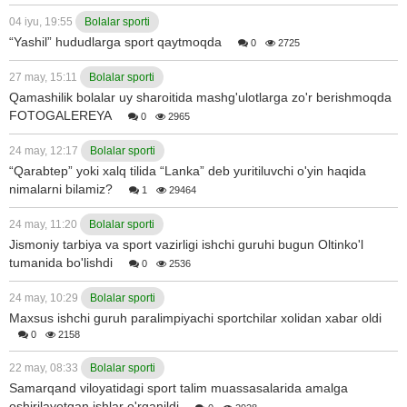
04 iyu, 19:55
Bolalar sporti
“Yashil” hududlarga sport qaytmoqda
0
2725
27 may, 15:11
Bolalar sporti
Qamashilik bolalar uy sharoitida mashg'ulotlarga zo'r berishmoqda
FOTOGALEREYA
0
2965
24 may, 12:17
Bolalar sporti
“Qarabtep” yoki xalq tilida “Lanka” deb yuritiluvchi o'yin haqida
nimalarni bilamiz?
1
29464
24 may, 11:20
Bolalar sporti
Jismoniy tarbiya va sport vazirligi ishchi guruhi bugun Oltinko'l
tumanida bo'lishdi
0
2536
24 may, 10:29
Bolalar sporti
Maxsus ishchi guruh paralimpiyachi sportchilar xolidan xabar oldi
0
2158
22 may, 08:33
Bolalar sporti
Samarqand viloyatidagi sport talim muassasalarida amalga
oshirilayotgan ishlar o'rganildi