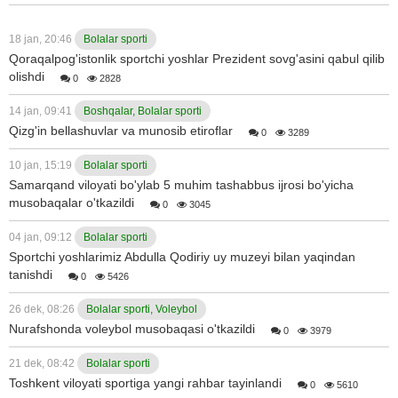
18 jan, 20:46
Bolalar sporti
Qoraqalpog'istonlik sportchi yoshlar Prezident sovg'asini qabul qilib
olishdi
0
2828
14 jan, 09:41
Boshqalar, Bolalar sporti
Qizg'in bellashuvlar va munosib etiroflar
0
3289
10 jan, 15:19
Bolalar sporti
Samarqand viloyati bo'ylab 5 muhim tashabbus ijrosi bo'yicha
musobaqalar o'tkazildi
0
3045
04 jan, 09:12
Bolalar sporti
Sportchi yoshlarimiz Abdulla Qodiriy uy muzeyi bilan yaqindan
tanishdi
0
5426
26 dek, 08:26
Bolalar sporti, Voleybol
Nurafshonda voleybol musobaqasi o'tkazildi
0
3979
21 dek, 08:42
Bolalar sporti
Toshkent viloyati sportiga yangi rahbar tayinlandi
0
5610