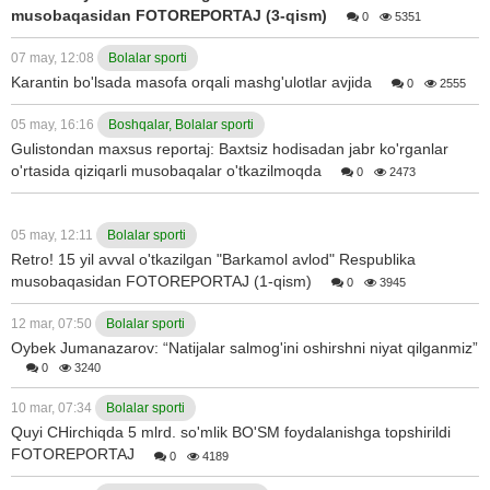
musobaqasidan FOTOREPORTAJ (3-qism)
0
5351
07 may, 12:08
Bolalar sporti
Karantin bo'lsada masofa orqali mashg'ulotlar avjida
0
2555
05 may, 16:16
Boshqalar, Bolalar sporti
Gulistondan maxsus reportaj: Baxtsiz hodisadan jabr ko'rganlar
o'rtasida qiziqarli musobaqalar o'tkazilmoqda
0
2473
05 may, 12:11
Bolalar sporti
Retro! 15 yil avval o'tkazilgan "Barkamol avlod" Respublika
musobaqasidan FOTOREPORTAJ (1-qism)
0
3945
12 mar, 07:50
Bolalar sporti
Oybek Jumanazarov: “Natijalar salmog'ini oshirshni niyat qilganmiz”
0
3240
10 mar, 07:34
Bolalar sporti
Quyi CHirchiqda 5 mlrd. so'mlik BO'SM foydalanishga topshirildi
FOTOREPORTAJ
0
4189