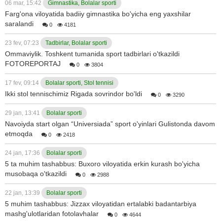
06 mar, 15:42
Gimnastika, Bolalar sporti
Farg'ona viloyatida badiiy gimnastika bo'yicha eng yaxshilar
saralandi
0
4181
23 fev, 07:23
Tadbirlar, Bolalar sporti
Ommaviylik. Toshkent tumanida sport tadbirlari o'tkazildi
FOTOREPORTAJ
0
3804
17 fev, 09:14
Bolalar sporti, Stol tennisi
Ikki stol tennischimiz Rigada sovrindor bo'ldi
0
3290
29 jan, 13:41
Bolalar sporti
Navoiyda start olgan “Universiada” sport o'yinlari Gulistonda davom
etmoqda
0
2418
24 jan, 17:36
Bolalar sporti
5 ta muhim tashabbus: Buxoro viloyatida erkin kurash bo'yicha
musobaqa o'tkazildi
0
2988
22 jan, 13:39
Bolalar sporti
5 muhim tashabbus: Jizzax viloyatidan ertalabki badantarbiya
mashg'ulotlaridan fotolavhalar
0
4644