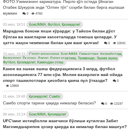
ФОТО Ўзимизнинг карикатура. Пирло қўл остида ўйнаган
Отабек Шукуров энди "Олтин тўп" соҳиби билан бирга ишлаши
мумкин
0
4760
03 июл, 18:51
Бокс/ММА, Футбол, Қизиқарли!
Марадона боксни яхши кўрарди: у Тайсон билан дўст
бўлган ва жангларни кассеталарда томоша қиларди. У
ҳатто жаҳон чемпиони билан ҳам жанг қилган!
0
10041
20 июн, 16:33
Спорт курашлари, Бокс/ММА, Гимнастика, Қиличбозлик,
Велоспорт, Ўқ отиш, Дзюдо, Енгил атлетика, Таэквондо, Эшкак эшиш,
Футбол, Қизиқарли!, Камондан отиш
Каное ва эшкак эшиш федерациясига 3 млрд, футбол
ассосиациясига 77 млн сўм. Молия вазирлиги май ойида
спорт ташкилотлари ҳисобига қанча пул ўтказди?
0
13969
11 июн, 19:48
Қизиқарли!, Самбо
Самбо спорти тарихи ҳақида нималар биласиз?
0
13197
08 июн, 15:24
Бокс/ММА, Қизиқарли!
UFC'нинг истиқболли жангчиси бўлиши кутилган Забит
Магомедшарипов ҳозир қаерда ва нималар билан машғул?