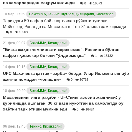
ва камарларидан маҳрум қилинди
0
16573
10 мар, 17:29
Бокс/ММА, Теннис, Футбол, Қизиқарли!, Баскетбол
Тарихдаги 50 нафар бой спортчилар рўйхати тузилди.
Мейвезер, Роналдо ва Месси ҳатто Топ-3`таликка ҳам кирмади
0
18563
21 фев, 09:07
Бокс/ММА, Қизиқарли!
"Бизга жаҳон чемпионати керак эмас". Россияга бўлган
нафрат ҳаваскор боксни "ўлдирмоқда"
1
15132
14 фев, 19:15
Бокс/ММА, Қизиқарли!
UFC Махачевга қаттиқ «зарба» берди. Улар Исламни энг зўр
жангчи номидан «чопишди»
0
30735
10 фев, 20:20
Бокс/ММА, Қизиқарли!
Махачевнинг янги рақиби - UFC'нинг асосий жангчиси: у
қурилишда ишлаган, 30 кг вазн йўқотган ва самолётда бу
ҳаётни тарк этиши мумкин эди
0
16424
06 фев, 12:45
Теннис, Қизиқарли!