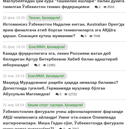
Мағлубиятидан ҳам кўра "ташкилий ишлари" билан дунёга
танилган Ўзбекистон теннис федерацияси
0
8593
02 фев, 19:35
Теннис, Қизиқарли!
Истоминсиз Ўзбекистон Надални енгган, Australian Open'да
ярим финалгача етиб борган теннисчиларга эга АҚШга
қарши. Сенсация кутиш мумкинми?
0
7048
01 фев, 19:20
Бокс/ММА, Қизиқарли!
Канада фуқаролигига эга, лекин Россияни ватан деб
биладиган Артур Бетербиевни Хабиб билан адаштириб
юборишади!
0
11891
31 янв, 19:19
Бокс/ММА, Қизиқарли!
Маҳмуд Мурадовнинг рақиби ҳақида нималар биламиз?
Доғистонда туғилиб, Германияда муҳожир бўлган
Абусупьян Магомедов!
0
12722
31 янв, 08:04
Қишки спорт турлари, Қизиқарли!
Ўзбекистонлик фигурали учиш афсоналарининг фарзанди
АҚШ чемпионига айланди! Унинг ота-онаси Олимпиада
иштирокчилари. Миша Гедан сўнг, Ўзбекистонда фигурали
учиш жарга қулаган(ми?)