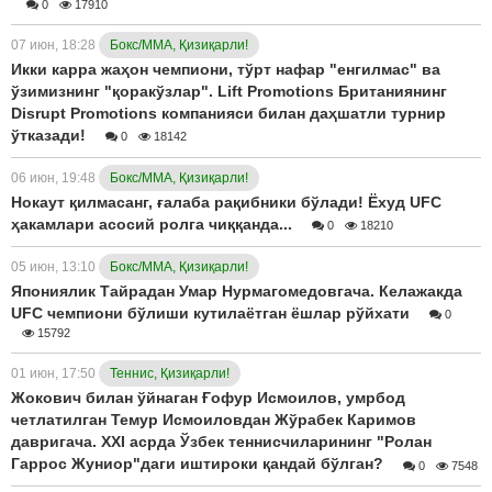
0
17910
07 июн, 18:28
Бокс/ММА, Қизиқарли!
Икки карра жаҳон чемпиони, тўрт нафар "енгилмас" ва
ўзимизнинг "қоракўзлар". Lift Promotions Британиянинг
Disrupt Promotions компанияси билан даҳшатли турнир
ўтказади!
0
18142
06 июн, 19:48
Бокс/ММА, Қизиқарли!
Нокаут қилмасанг, ғалаба рақибники бўлади! Ёхуд UFC
ҳакамлари асосий ролга чиққанда...
0
18210
05 июн, 13:10
Бокс/ММА, Қизиқарли!
Япониялик Тайрадан Умар Нурмагомедовгача. Келажакда
UFC чемпиони бўлиши кутилаётган ёшлар рўйхати
0
15792
01 июн, 17:50
Теннис, Қизиқарли!
Жокович билан ўйнаган Ғофур Исмоилов, умрбод
четлатилган Темур Исмоиловдан Жўрабек Каримов
давригача. ХХI асрда Ўзбек теннисчиларининг "Ролан
Гаррос Жуниор"даги иштироки қандай бўлган?
0
7548