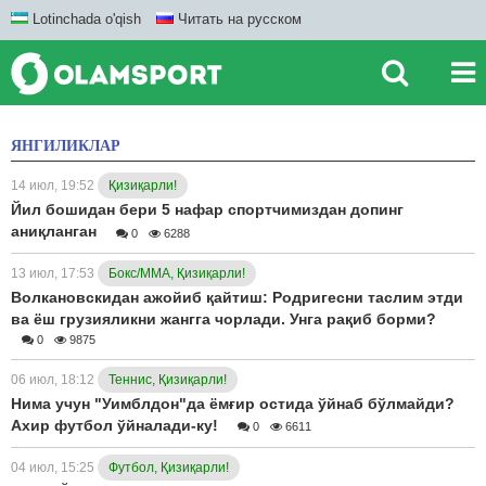
Lotinchada o'qish
Читать на русском
ЯНГИЛИКЛАР
14 июл, 19:52
Қизиқарли!
Йил бошидан бери 5 нафар спортчимиздан допинг
аниқланган
0
6288
13 июл, 17:53
Бокс/ММА, Қизиқарли!
Волкановскидан ажойиб қайтиш: Родригесни таслим этди
ва ёш грузияликни жангга чорлади. Унга рақиб борми?
0
9875
06 июл, 18:12
Теннис, Қизиқарли!
Нима учун "Уимблдон"да ёмғир остида ўйнаб бўлмайди?
Ахир футбол ўйналади-ку!
0
6611
04 июл, 15:25
Футбол, Қизиқарли!