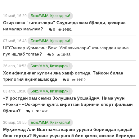
19 май, 16:29
Бокс/ММА, Қизиқарли!
Оғир вазн “гигантлари” Саудияда жам бўлади, ҳозирча
нималар маълум?
0
14491
07 май, 16:48
Бокс/ММА, Қизиқарли!
UFC'чилар кўрмасин: Бокс "бойваччалари" жанглардан қанча
пул ишлаб топган?
0
16483
26 апр, 10:53
Бокс/ММА, Қизиқарли!
Холифилднинг қулоғи яна хавф остида. Тайсон билан
трилогия яқинлашмоқда
0
14412
03 апр, 19:30
Бокс/ММА, Қизиқарли!
«У ростдан ҳам семиз Золушкага ўхшайди». Нима учун
«Рокки» «Оскар»ни қўлга киритган биринчи спорт фильми
бўлган?
0
14615
30 мар, 19:55
Бокс/ММА, Қизиқарли!
Муҳаммад Али Вьетнамга қарши урушга боришдан қандай
бош тортди? Бунинг учун унга 5 йил қамоқ жазоси берилди