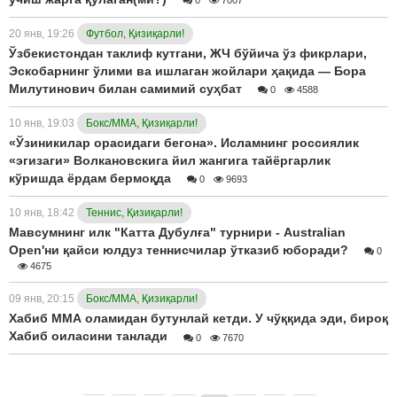
0
7007
20 янв, 19:26
Футбол, Қизиқарли!
Ўзбекистондан таклиф кутгани, ЖЧ бўйича ўз фикрлари,
Эскобарнинг ўлими ва ишлаган жойлари ҳақида — Бора
Милутинович билан самимий суҳбат
0
4588
10 янв, 19:03
Бокс/ММА, Қизиқарли!
«Ўзиникилар орасидаги бегона». Исламнинг россиялик
«эгизаги» Волкановскига йил жангига тайёргарлик
кўришда ёрдам бермоқда
0
9693
10 янв, 18:42
Теннис, Қизиқарли!
Мавсумнинг илк "Катта Дубулға" турнири - Australian
Open'ни қайси юлдуз теннисчилар ўтказиб юборади?
0
4675
09 янв, 20:15
Бокс/ММА, Қизиқарли!
Хабиб ММА оламидан бутунлай кетди. У чўққида эди, бироқ
Хабиб оиласини танлади
0
7670