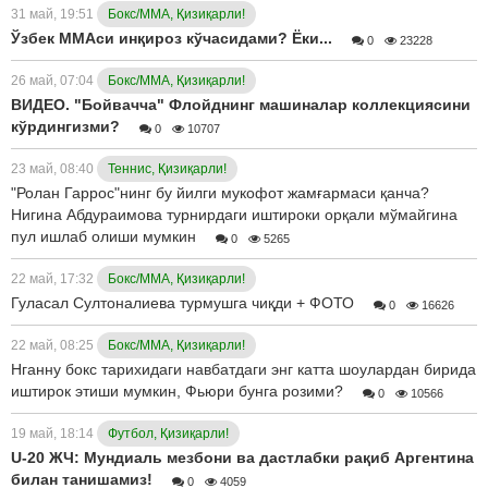
31 май, 19:51
Бокс/ММА, Қизиқарли!
Ўзбек ММАси инқироз кўчасидами? Ёки...
0
23228
26 май, 07:04
Бокс/ММА, Қизиқарли!
ВИДЕО. "Бойвачча" Флойднинг машиналар коллекциясини
кўрдингизми?
0
10707
23 май, 08:40
Теннис, Қизиқарли!
"Ролан Гаррос"нинг бу йилги мукофот жамғармаси қанча?
Нигина Абдураимова турнирдаги иштироки орқали мўмайгина
пул ишлаб олиши мумкин
0
5265
22 май, 17:32
Бокс/ММА, Қизиқарли!
Гуласал Султоналиева турмушга чиқди + ФОТО
0
16626
22 май, 08:25
Бокс/ММА, Қизиқарли!
Нганну бокс тарихидаги навбатдаги энг катта шоулардан бирида
иштирок этиши мумкин, Фьюри бунга розими?
0
10566
19 май, 18:14
Футбол, Қизиқарли!
U-20 ЖЧ: Мундиаль мезбони ва дастлабки рақиб Аргентина
билан танишамиз!
0
4059