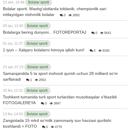
23 sen, 16:48
Bolalar sporti
Bolalar sporti. Mashg'ulotlarda toblanib, chempionlik sari
intilayotgan nishonlik bolalar
0
2893
05 iyu, 12:40
Bolalar sporti
Bolalarga bering dunyoni... FOTOREPORTAJ
0
5641
01 iyu, 11:37
Bolalar sporti
1 iyun – Xalqaro bolalarni himoya qilish kuni!
0
9160
23 apr, 07:23
Bolalar sporti
Samarqandda 5 ta sport inshooti qurish uchun 28 milliard so'm
sarflanadi
1
2553
20 fev, 13:31
Bolalar sporti
Toshkent tumanida turli sport turlaridan musobaqalar o'tkazildi
FOTOGALEREYA
0
3847
13 fev, 14:03
Bolalar sporti
Zangiotada 15 mlrd so'mlik zamonaviy suv havzasi qurilishi
boshlandi + FOTO
0
4779