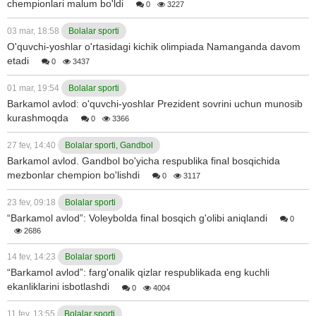
chempionlari malum bo'ldi
0
3227
03 mar, 18:58
Bolalar sporti
O'quvchi-yoshlar o'rtasidagi kichik olimpiada Namanganda davom
etadi
0
3437
01 mar, 19:54
Bolalar sporti
Barkamol avlod: o'quvchi-yoshlar Prezident sovrini uchun munosib
kurashmoqda
0
3366
27 fev, 14:40
Bolalar sporti, Gandbol
Barkamol avlod. Gandbol bo'yicha respublika final bosqichida
mezbonlar chempion bo'lishdi
0
3117
23 fev, 09:18
Bolalar sporti
“Barkamol avlod”: Voleybolda final bosqich g'olibi aniqlandi
0
2686
14 fev, 14:23
Bolalar sporti
“Barkamol avlod”: farg'onalik qizlar respublikada eng kuchli
ekanliklarini isbotlashdi
0
4004
11 fev, 13:55
Bolalar sporti