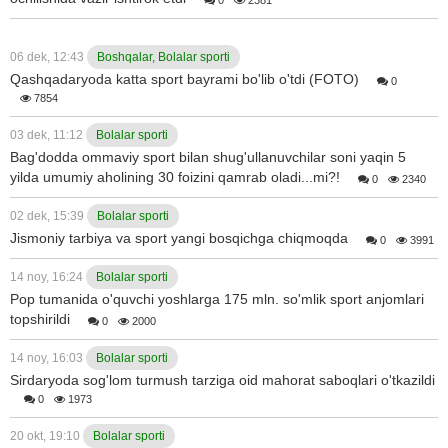
06 dek, 12:43
Boshqalar, Bolalar sporti
Qashqadaryoda katta sport bayrami bo'lib o'tdi (FOTO)
0
7854
03 dek, 11:12
Bolalar sporti
Bag'dodda ommaviy sport bilan shug'ullanuvchilar soni yaqin 5
yilda umumiy aholining 30 foizini qamrab oladi...mi?!
0
2340
02 dek, 15:39
Bolalar sporti
Jismoniy tarbiya va sport yangi bosqichga chiqmoqda
0
3991
14 noy, 16:24
Bolalar sporti
Pop tumanida o'quvchi yoshlarga 175 mln. so'mlik sport anjomlari
topshirildi
0
2000
14 noy, 16:03
Bolalar sporti
Sirdaryoda sog'lom turmush tarziga oid mahorat saboqlari o'tkazildi
0
1973
20 okt, 19:10
Bolalar sporti