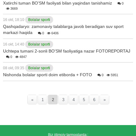
Xatirchi tuman BO'SM faoliyati bilan yaqindan tanishamiz
0
3669
16 okt, 18:10
Bolalar sporti
Qashqadaryo: zamonaviy talablarga javob beradigan suv sport
markazi haqida
0
6406
16 okt, 14:40
Bolalar sporti
Uchtepa tumani 2-sonli BO'SM faoliyatiga nazar FOTOREPORTAJ
0
4847
08 okt, 09:35
Bolalar sporti
Nishonda bolalar sporti doim etiborda + FOTO
0
5951
«
1
2
3
4
5
6
»
Biz ijtimoiy tarmoqlarda::