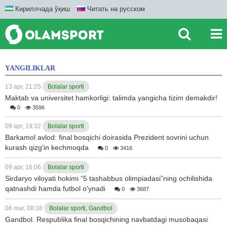
Кириллчада ўқиш
Читать на русском
YANGILIKLAR
13 apr, 21:25
Bolalar sporti
Maktab va universitet hamkorligi: talimda yangicha tizim demakdir!
0
3596
09 apr, 19:32
Bolalar sporti
Barkamol avlod: final bosqichi doirasida Prezident sovrini uchun
kurash qizg'in kechmoqda
0
3416
09 apr, 16:06
Bolalar sporti
Sirdaryo viloyati hokimi “5 tashabbus olimpiadasi”ning ochilishida
qatnashdi hamda futbol o'ynadi
0
3687
06 mar, 08:18
Bolalar sporti, Gandbol
Gandbol. Respublika final bosqichining navbatdagi musobaqasi