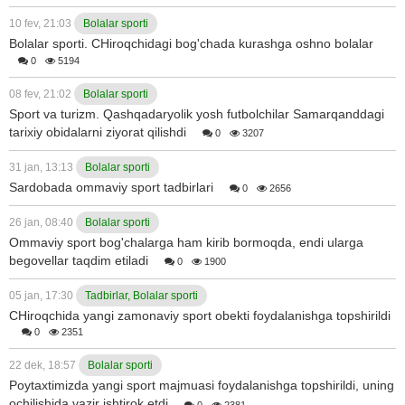
10 fev, 21:03
Bolalar sporti
Bolalar sporti. CHiroqchidagi bog'chada kurashga oshno bolalar
0
5194
08 fev, 21:02
Bolalar sporti
Sport va turizm. Qashqadaryolik yosh futbolchilar Samarqanddagi
tarixiy obidalarni ziyorat qilishdi
0
3207
31 jan, 13:13
Bolalar sporti
Sardobada ommaviy sport tadbirlari
0
2656
26 jan, 08:40
Bolalar sporti
Ommaviy sport bog'chalarga ham kirib bormoqda, endi ularga
begovellar taqdim etiladi
0
1900
05 jan, 17:30
Tadbirlar, Bolalar sporti
CHiroqchida yangi zamonaviy sport obekti foydalanishga topshirildi
0
2351
22 dek, 18:57
Bolalar sporti
Poytaxtimizda yangi sport majmuasi foydalanishga topshirildi, uning
ochilishida vazir ishtirok etdi
0
2381