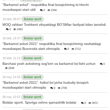
“Barkamol avlod”: respublika final bosqichining to'rtinchi
musobaqasi start oldi
0
2346
19 dek, 09:07
Bolalar sporti
MOQ rahbari Toshkent viloyatidagi BO'SMlar faoliyati bilan tanishdi
0
2483
18 dek, 16:37
Bolalar sporti
“Barkamol avlod-2021” respublika final bosqichining navbatdagi
musobaqasi Buxoroda start olmoqda
0
2712
18 dek, 11:13
Bolalar sporti
Barchasi yosh avlodning sog'lom va barkamol bo'lishi uchun
0
2648
26 noy, 14:56
Bolalar sporti
“Barkamol avlod-2021”: futbol bo'yicha hududiy bosqich
musobaqalari start olmoqda
0
2700
08 noy, 10:52
Bolalar sporti
Bolalar sporti. Sportga oshno qamashilik bolalar
0
3972