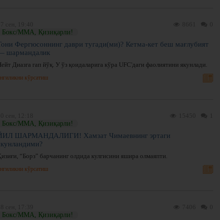
7 сен, 19:40
8661
0
Бокс/ММА, Қизиқарли!
Тони Фергюсоннинг даври тугади(ми)? Кетма-кет беш мағлубият
— шармандалик
ейт Диазга гап йўқ. У ўз қоидаларига кўра UFC'даги фаолиятини якунлади.
нгиликни кўрсатиш
0 сен, 12:18
15450
1
Бокс/ММА, Қизиқарли!
ЙИЛ ШАРМАНДАЛИГИ! Хамзат Чимаевнинг эртаги
якунландими?
Қизиғи, “Борз” барчанинг олдида кулгисини яшира олмаяпти.
нгиликни кўрсатиш
8 сен, 17:39
7406
0
Бокс/ММА, Қизиқарли!