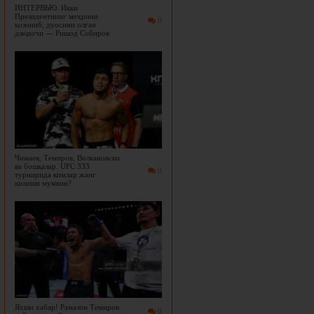
ИНТЕРВЬЮ. Икки
Президентнинг меҳрини
0
қозониб, дуосини олган
дзюдочи — Ришод Собиров
Чимаев, Темиров, Волкановски
ва бошқалар. UFC 333
0
турнирида кимлар жанг
қилиши мумкин?
Яхши хабар! Рамазон Темиров
0