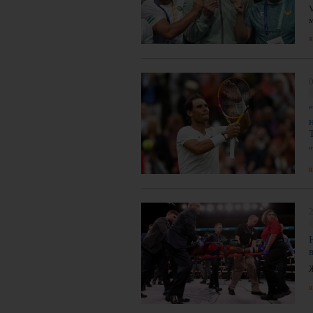
я
0
я
я