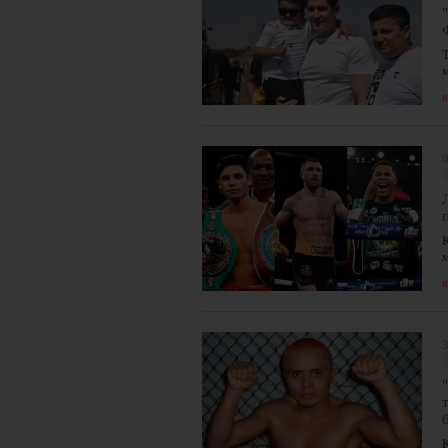
м
я
я
3
К