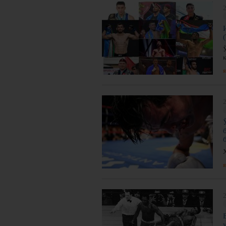
2
я
2
Ҳ
я
2