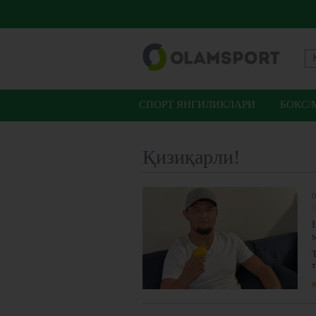
СПОРТ ЯНГИЛИКЛАРИ
БОКС/
Қизиқарли!
0
я