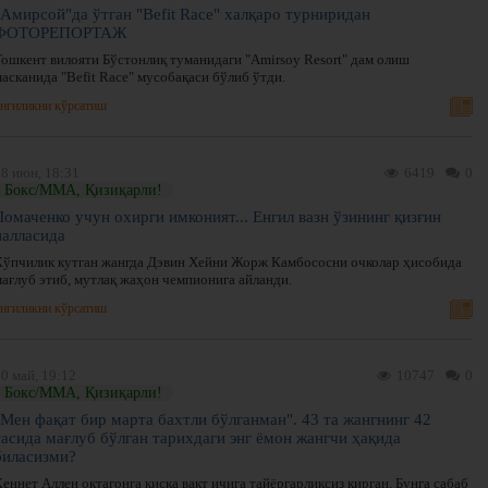
"Амирсой"да ўтган "Befit Race" халқаро турниридан
ФОТОРЕПОРТАЖ
Тошкент вилояти Бўстонлиқ туманидаги "Amirsoy Resort" дам олиш
асканида "Befit Race" мусобақаси бўлиб ўтди.
нгиликни кўрсатиш
08 июн, 18:31
6419
0
Бокс/ММА, Қизиқарли!
Ломаченко учун охирги имконият... Енгил вазн ўзининг қизғин
палласида
Кўпчилик кутган жангда Дэвин Хейни Жорж Камбососни очколар ҳисобида
мағлуб этиб, мутлақ жаҳон чемпионига айланди.
нгиликни кўрсатиш
0 май, 19:12
10747
0
Бокс/ММА, Қизиқарли!
"Мен фақат бир марта бахтли бўлганман". 43 та жангнинг 42
тасида мағлуб бўлган тарихдаги энг ёмон жангчи ҳақида
биласизми?
еннет Аллен октагонга қисқа вақт ичига тайёргарликсиз кирган. Бунга сабаб