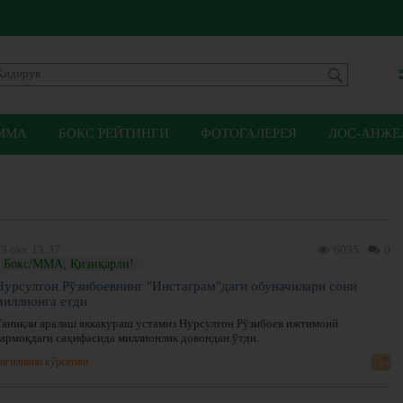
ММА
БОКС РЕЙТИНГИ
ФОТОГАЛЕРЕЯ
ЛОС-АНЖЕЛ
3 окт, 13:37
6035
0
Бокс/ММА, Қизиқарли!
Нурсултон Рўзибоевнинг "Инстаграм"даги обуначилари сони
миллионга етди
Таниқли аралаш яккакураш устамиз Нурсултон Рўзибоев ижтимоий
тармоқдаги саҳифасида миллионлик довондан ўтди.
нгиликни кўрсатиш