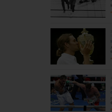
я
2
б
я
1
ф
я