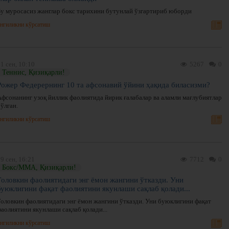
Бу муросасиз жанглар бокс тарихини бутунлай ўзгартириб юборди
нгиликни кўрсатиш
1 сен, 10:10
5267
0
Теннис, Қизиқарли!
Рожер Федерернинг 10 та афсонавий ўйини ҳақида биласизми?
Афсонанинг узоқ йиллик фаолиятида йирик ғалабалар ва аламли мағлубиятлар
ўлган.
нгиликни кўрсатиш
9 сен, 16:21
7712
0
Бокс/ММА, Қизиқарли!
Головкин фаолиятидаги энг ёмон жангини ўтказди. Уни
буюклигини фақат фаолиятини якунлаши сақлаб қолади...
Головкин фаолиятидаги энг ёмон жангини ўтказди. Уни буюклигини фақат
аолиятини якунлаши сақлаб қолади...
нгиликни кўрсатиш