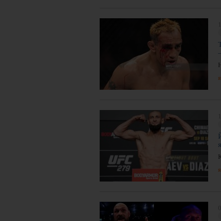
1
Н
я
1
я
0