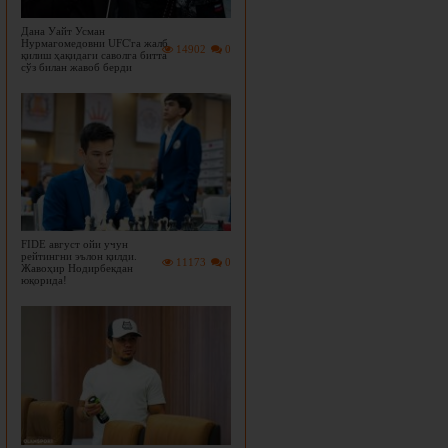
Дана Уайт Усман
Нурмагомедовни UFC'га жалб
14902
0
қилиш ҳақидаги саволга битта
сўз билан жавоб берди
FIDE август ойи учун
рейтингни эълон қилди.
11173
0
Жавоҳир Нодирбекдан
юқорида!