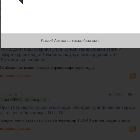
V Ислом бирдамлиги ўйинлари ғолиблари 5 минг АҚШ долларигача
мукофотланади.
нгиликни кўрсатиш
1 июл, 19:53
7390
0
Раҳмат! Аллақачон сизлар биланман!
Теннис, Қизиқарли!
"Уимблдон" бош соврини учун Топ-20 теннисчидан атиги 7
нафари курашмоқда! Чемпионлик учун кимлар даъвогар?
Тўртинчи кун таҳлили
"Уимблдон"да иккинчи давра учрашувлари якунланди.
нгиликни кўрсатиш
27 июн, 16:49
27932
0
Бокс/ММА, Қизиқарли!
Юраги бўшларга тавсия этилмайди! Жангдан сўнг фожиали тарзда
вафот этган боксчилар. ТОП-10.
Жангдан кейин ҳаётни тарк этган боксчилар ТОП-10 лигини тақдим этамиз.
нгиликни кўрсатиш