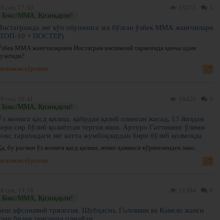
9 сен, 17:50
15573
1
Бокс/ММА, Қизиқарли!
Инстаграмда энг кўп обуначига эга бўлган ўзбек ММА жангчилари
(ТОП-10 + ПОСТЕР)
Ўзбек ММА жангчиларини Инстаграм ижтимоий тармоғида қанча одам
кузатади?
нгиликни кўрсатиш
9 сен, 10:41
16429
0
Бокс/ММА, Қизиқарли!
Ўз жонига қасд қилиш, қабрдан қазиб олинган жасад, 13 йилдан
бери сир бўлиб қолаётган тергов иши. Артуро Гаттининг ўлими
бокс тарихидаги энг катта жумбоқлардан бири бўлиб қолмоқда
а, бу расман ўз жонига қасд қилиш, лекин ҳаммаси кўринганидек эмас.
нгиликни кўрсатиш
8 сен, 13:18
11304
0
Бокс/ММА, Қизиқарли!
Беш афсонавий трилогия. Шубҳасиз, Головкин ва Канело жанги
улар билан тенглаша олмайди