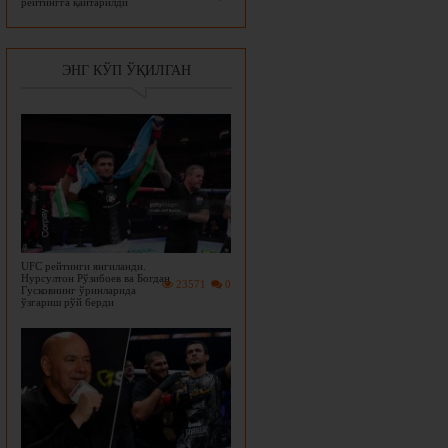
рейтингга қайтарилди
ЭНГ КЎП ЎҚИЛГАН
UFC рейтинги янгиланди.
Нурсултон Рўзибоев ва Богдан
23571
0
Гусковнинг ўринларида
ўзгариш рўй берди