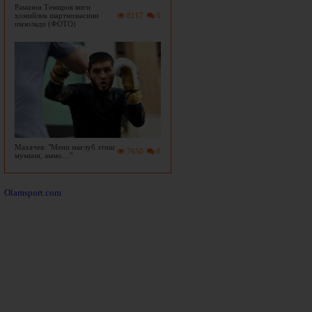
Рамазон Темиров янги
ҳомийлик шартномасини
8117
0
имзолади (ФОТО)
Махачев: "Мени мағлуб этиш
7650
0
мумкин, аммо…"
Olamsport.com