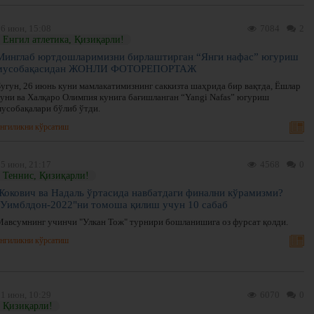
26 июн, 15:08
7084
2
Енгил атлетика, Қизиқарли!
Минглаб юртдошларимизни бирлаштирган “Янги нафас” югуриш
мусобақасидан ЖОНЛИ ФОТОРЕПОРТАЖ
Бугун, 26 июнь куни мамлакатимизнинг саккизта шаҳрида бир вақтда, Ёшлар
куни ва Халқаро Олимпия кунига бағишланган “Yangi Nafas” югуриш
мусобақалари бўлиб ўтди.
нгиликни кўрсатиш
25 июн, 21:17
4568
0
Теннис, Қизиқарли!
Жокович ва Надаль ўртасида навбатдаги финални кўрамизми?
"Уимблдон-2022"ни томоша қилиш учун 10 сабаб
Мавсумнинг учинчи "Улкан Тож" турнири бошланишига оз фурсат қолди.
нгиликни кўрсатиш
21 июн, 10:29
6070
0
Қизиқарли!