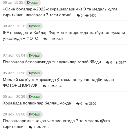
06 авг, 15:25
Кураш
«Осиё болалари-2022»: курашчиларимиз 9 та медаль қўлга
киритишди, шулардан 7 таси олтин!
0
3438
30 июл, 10:16
Кураш
IKA президенти Ҳайдар Фармон иштирокида матбуот анжумани
ўтказилди + ФОТО
0
2327
07 июл, 08:04
Кураш
Полвонлар беллашувида энг кучлилар ғолиб бўлди
0
3147
05 июл, 21:58
Кураш
Миллий матбуот марказида ўтказилган кураш тадбиридан
ФОТОРЕПОРТАЖ
0
3132
05 июл, 20:39
Кураш
Хоразмда полвонлар беллашмоқда
0
3300
28 июн, 09:08
Кураш
Полвонларимиз жаҳон чемпионатида 7 та медаль қўлга
киритишди
0
2915