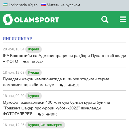
Lotinchada o'qish
Читать на русском
ЯНГИЛИКЛАР
20 ноя, 10:34
Кураш
IKA Бош котиби ва Администрацияси раҳбари Пунага етиб келди
+ ФОТО
0
2742
18 ноя, 12:08
Кураш
Пунадаги жаҳон чемпионатида иштирок этадиган терма
жамоамиз таркиби маълум
0
4133
18 ноя, 09:20
Кураш
Мукофот жамғармаси 400 млн сўм бўлган кураш бўйича
"Тошкент шаҳар прокурори кубоги-2022" якунланди
ФОТОГАЛЕРЕЯ
0
5045
16 ноя, 12:25
Кураш, Фотогалерея