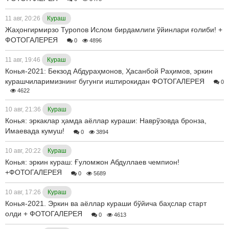
11 авг, 20:26
Кураш
Жаҳонгирмирзо Туропов Ислом бирдамлиги ўйинлари ғолиби! +
ФОТОГАЛЕРЕЯ
0
4896
11 авг, 19:46
Кураш
Конья-2021: Бекзод Абдураҳмонов, Ҳасанбой Раҳимов, эркин
курашчиларимизнинг бугунги иштирокидан ФОТОГАЛЕРЕЯ
0
4622
10 авг, 21:36
Кураш
Конья: эркаклар ҳамда аёллар кураши: Наврўзовда бронза,
Имаевада кумуш!
0
3894
10 авг, 20:22
Кураш
Конья: эркин кураш: Ғуломжон Абдуллаев чемпион!
+ФОТОГАЛЕРЕЯ
0
5689
10 авг, 17:26
Кураш
Конья-2021. Эркин ва аёллар кураши бўйича баҳслар старт
олди + ФОТОГАЛЕРЕЯ
0
4613