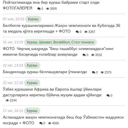
Пойтахтимизда яна бир кураш байрами старт олди
ФОТОГАЛЕРЕЯ
0
3055
07 ноя, 10:53
Кураш
Белбоғли курашчиларимиз Жаҳон чемпионати ва Кубогида 36
та медаль қўлга киритишди + ФОТО
0
3287
31 окт, 13:20
Кураш, Шахмат, Волейбол, Стол тенниси
ФОТО. Чирчиқ шаҳрида "Беш ташаббус олимпиадаси"нинг
иккинчи босқичида ғолиблар аниқланди
0
3532
22 окт, 14:23
Кураш
Бандихонда кураш беллашувлари ўтказилди
0
2375
22 окт, 12:10
Кураш
Ўзбек курашини Африка ва Европа ёшлар ўйинлари
дастурларига киритиш бўйича муҳим қадам қўйилди
0
2244
17 окт, 16:14
Кураш
Астанадаги жаҳон чемпионатида беш бор Ўзбекистон мадҳияси
янгради + ФОТО
0
4560