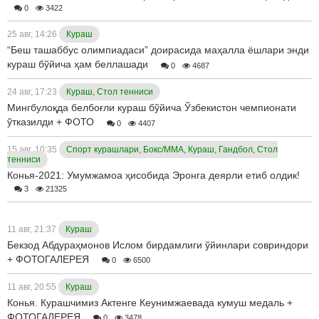
0
3422
25 авг, 14:26
Кураш
“Беш ташаббус олимпиадаси” доирасида маҳалла ёшлари энди
кураш бўйича ҳам беллашади
0
4687
24 авг, 17:23
Кураш, Стол тенниси
Мингбулоқда белбоғли кураш бўйича Ўзбекистон чемпионати
ўтказилди + ФОТО
0
4407
15 авг, 10:35
Спорт курашлари, Бокс/ММА, Кураш, Гандбол, Стол
тенниси
Конья-2021: Умумжамоа ҳисобида Эронга деярли етиб олдик!
3
21325
11 авг, 21:37
Кураш
Бекзод Абдураҳмонов Ислом бирдамлиги ўйинлари совриндори
+ ФОТОГАЛЕРЕЯ
0
6500
11 авг, 20:55
Кураш
Конья. Курашчимиз Актенге Кеунимжаевада кумуш медаль +
ФОТОГАЛЕРЕЯ
0
3478