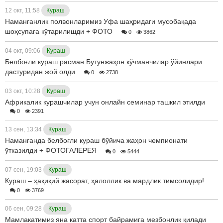
12 окт, 11:58
Кураш
Наманганлик полвонларимиз Уфа шаҳридаги мусобақада
шоҳсупага кўтарилишди + ФОТО
0
3862
04 окт, 09:06
Кураш
Белбоғли кураш расман Бутунжаҳон кўчманчилар ўйинлари
дастуридан жой олди
0
2738
03 окт, 10:28
Кураш
Африкалик курашчилар учун онлайн семинар ташкил этилди
0
2391
13 сен, 13:34
Кураш
Наманганда белбоғли кураш бўйича жаҳон чемпионати
ўтказилди + ФОТОГАЛЕРЕЯ
0
5444
07 сен, 19:03
Кураш
Кураш – ҳақиқий жасорат, ҳалоллик ва мардлик тимсолидир!
0
3769
06 сен, 09:28
Кураш
Мамлакатимиз яна катта спорт байрамига мезбонлик қилади