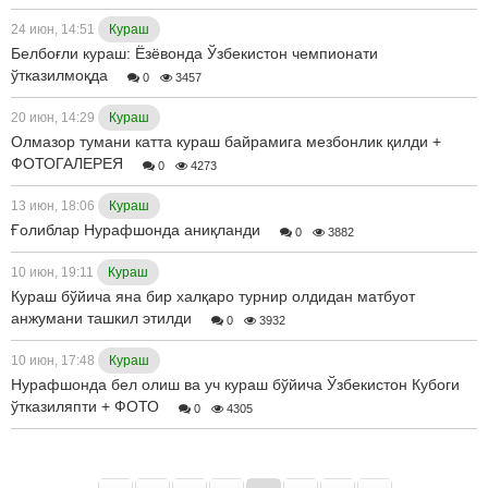
24 июн, 14:51
Кураш
Белбоғли кураш: Ёзёвонда Ўзбекистон чемпионати
ўтказилмоқда
0
3457
20 июн, 14:29
Кураш
Олмазор тумани катта кураш байрамига мезбонлик қилди +
ФОТОГАЛЕРЕЯ
0
4273
13 июн, 18:06
Кураш
Ғолиблар Нурафшонда аниқланди
0
3882
10 июн, 19:11
Кураш
Кураш бўйича яна бир халқаро турнир олдидан матбуот
анжумани ташкил этилди
0
3932
10 июн, 17:48
Кураш
Нурафшонда бел олиш ва уч кураш бўйича Ўзбекистон Кубоги
ўтказиляпти + ФОТО
0
4305