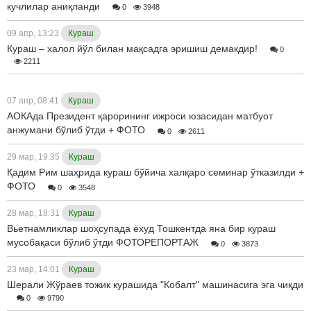
кучлилар аниқланди
0
3948
09 апр, 13:23
Кураш
Кураш – халол йўл билан мақсадга эришиш демакдир!
0
2211
07 апр, 08:41
Кураш
АОКАда Президент қарорининг ижроси юзасидан матбуот
анжумани бўлиб ўтди + ФОТО
0
2611
29 мар, 19:35
Кураш
Қадим Рим шаҳрида кураш бўйича халқаро семинар ўтказилди +
ФОТО
0
3548
28 мар, 18:31
Кураш
Вьетнамликлар шоҳсупада ёхуд Тошкентда яна бир кураш
мусобақаси бўлиб ўтди ФОТОРЕПОРТАЖ
0
3873
23 мар, 14:01
Кураш
Шерали Жўраев тожик курашида "Кобалт" машинасига эга чиқди
0
9790