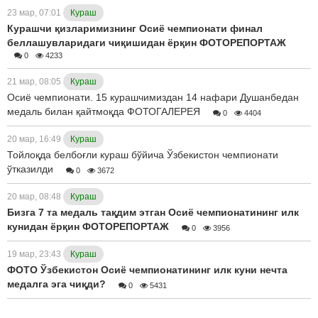
23 мар, 07:01
Кураш
Курашчи қизларимизнинг Осиё чемпионати финал
беллашувларидаги чиқишидан ёрқин ФОТОРЕПОРТАЖ
0
4233
21 мар, 08:05
Кураш
Осиё чемпионати. 15 курашчимиздан 14 нафари Душанбедан
медаль билан қайтмоқда ФОТОГАЛЕРЕЯ
0
4404
20 мар, 16:49
Кураш
Тойлоқда белбоғли кураш бўйича Ўзбекистон чемпионати
ўтказилди
0
3672
20 мар, 08:48
Кураш
Бизга 7 та медаль тақдим этган Осиё чемпионатининг илк
кунидан ёрқин ФОТОРЕПОРТАЖ
0
3956
19 мар, 23:43
Кураш
ФОТО Ўзбекистон Осиё чемпионатининг илк куни нечта
медалга эга чиқди?
0
5431