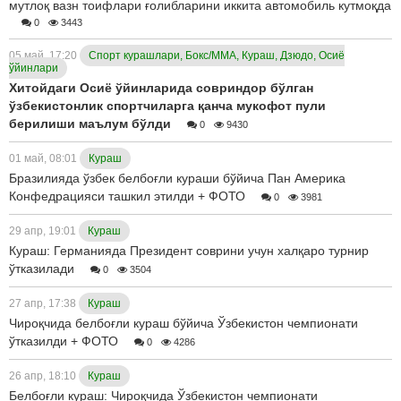
мутлоқ вазн тоифлари ғолибларини иккита автомобиль кутмоқда
0
3443
05 май, 17:20
Спорт курашлари, Бокс/ММА, Кураш, Дзюдо, Осиё
ўйинлари
Хитойдаги Осиё ўйинларида совриндор бўлган
ўзбекистонлик спортчиларга қанча мукофот пули
берилиши маълум бўлди
0
9430
01 май, 08:01
Кураш
Бразилияда ўзбек белбоғли кураши бўйича Пан Америка
Конфедрацияси ташкил этилди + ФОТО
0
3981
29 апр, 19:01
Кураш
Кураш: Германияда Президент соврини учун халқаро турнир
ўтказилади
0
3504
27 апр, 17:38
Кураш
Чироқчида белбоғли кураш бўйича Ўзбекистон чемпионати
ўтказилди + ФОТО
0
4286
26 апр, 18:10
Кураш
Белбоғли кураш: Чироқчида Ўзбекистон чемпионати