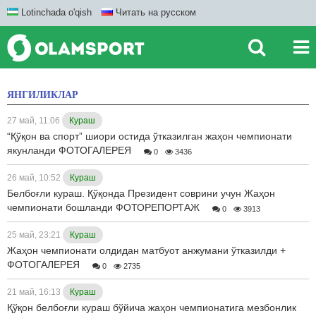
Lotinchada o'qish
Читать на русском
ЯНГИЛИКЛАР
27 май, 11:06
Кураш
“Қўқон ва спорт” шиори остида ўтказилган жаҳон чемпионати
якунланди ФОТОГАЛЕРЕЯ
0
3436
26 май, 10:52
Кураш
Белбоғли кураш. Қўқонда Президент соврини учун Жаҳон
чемпионати бошланди ФОТОРЕПОРТАЖ
0
3913
25 май, 23:21
Кураш
Жаҳон чемпионати олдидан матбуот анжумани ўтказилди +
ФОТОГАЛЕРЕЯ
0
2735
21 май, 16:13
Кураш
Қўқон белбоғли кураш бўйича жаҳон чемпионатига мезбонлик