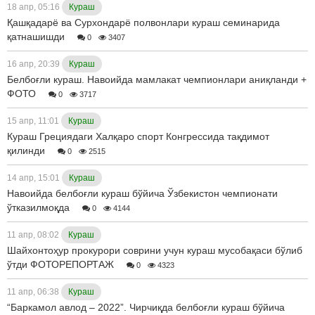
18 апр, 05:16
Кураш
Қашқадарё ва Сурхондарё полвонлари кураш семинарида
қатнашишди
0
3407
16 апр, 20:39
Кураш
Белбоғли кураш. Навоийда мамлакат чемпионлари аниқланди +
ФОТО
0
3717
15 апр, 11:01
Кураш
Кураш Грециядаги Халқаро спорт Конгрессида тақдимот
қилинди
0
2515
14 апр, 15:01
Кураш
Навоийда белбоғли кураш бўйича Ўзбекистон чемпионати
ўтказилмоқда
0
4144
11 апр, 08:02
Кураш
Шайхонтоҳур прокурори соврини учун кураш мусобақаси бўлиб
ўтди ФОТОРЕПОРТАЖ
0
4323
11 апр, 06:38
Кураш
“Баркамол авлод – 2022”. Чирчиқда белбоғли кураш бўйича