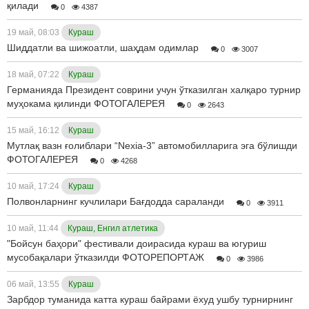
қилади
0
4387
19 май, 08:03
Кураш
Шиддатли ва шижоатли, шаҳдам одимлар
0
3007
18 май, 07:22
Кураш
Германияда Президент соврини учун ўтказилган халқаро турнир
муҳокама қилинди ФОТОГАЛЕРЕЯ
0
2643
15 май, 16:12
Кураш
Мутлақ вазн ғолиблари “Nexia-3” автомобилларига эга бўлишди
ФОТОГАЛЕРЕЯ
0
4268
10 май, 17:24
Кураш
Полвонларнинг кучлилари Бағдодда сараланди
0
3911
10 май, 11:44
Кураш, Енгил атлетика
"Бойсун баҳори" фестивали доирасида кураш ва югуриш
мусобақалари ўтказилди ФОТОРЕПОРТАЖ
0
3986
06 май, 13:55
Кураш
Зарбдор туманида катта кураш байрами ёхуд ушбу турнирнинг