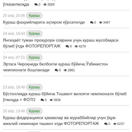
ўтказилмоқда
0
3569
25 апр, 20:06
Кураш
Кураш фахрийларига эҳтиром кўрсатилди
0
3487
24 апр, 18:44
Кураш
Янгиҳаёт туман прокурори соврини учун кураш мусобақаси
бўлиб ўтди ФОТОРЕПОРТАЖ
0
4279
24 апр, 07:21
Кураш
Эртага Чироқчида белбоғли кураш бўйича Ўзбекистон
чемпионати бошланади
0
2881
23 апр, 18:46
Кураш
Бўстонлиқда кураш бўйича Тошкент вилояти чемпионати бўлиб
ўтмоқда + ФОТО
0
3936
20 апр, 13:46
Кураш
Кураш федерацияси ҳакамлар ва мураббийлар учун ўқув-
амалий семинари ташкил этди ФОТОРЕПОРТАЖ
0
6237